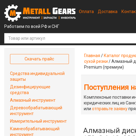
Оплата
Доставка
Конта
Работаем по всей РФ и СНГ
Главная
/
Каталог проду
Скачать прайс
сухой резки
/
Алмазный ди
Premium (премиум)
Средства индивидуальной
защиты
Поступления на
Дезинфицирующие
средства
Комплексные поставки ин
Алмазный инструмент
юридических лиц из Санкт
Деревообрабатывающий
или
отправьте заявку
пря
инструмент
Измерительный инструмент
Камнеобрабатывающий
Алмазный диск
инструмент