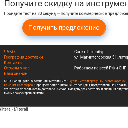
Получите скидку на инструме
Пройдите тест на 30 секунд — получите коммерческое предложе
Получить предложение
ЧАВО
Санкт-Петербург
География доставки
ул. Магнитогорская 51, лите
Контакты
Отзывы о нас
Работаем по всей РФ и СНГ
База знаний
ООО "Солид Групп" © Компания "Металл Гирз" -
купить металлорежущий, резьбонарезной, 
из Санкт-Петербурга.
Обращаем ваше внимание, что все цены, представленные на сайте,
отличаться от реального вида товара. Актуальную цену,срок поставки и внешний вид това
письме по электронной почте.
{literal}
{/literal}