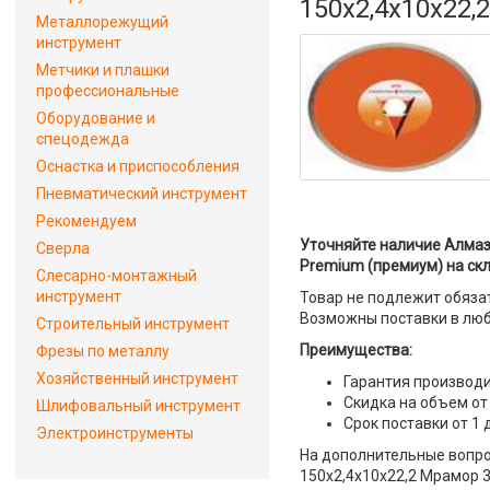
150x2,4x10x22
Металлорежущий
инструмент
Метчики и плашки
профессиональные
Оборудование и
спецодежда
Оснастка и приспособления
Пневматический инструмент
Рекомендуем
Уточняйте наличие Алмаз
Сверла
Premium (премиум) на ск
Слесарно-монтажный
инструмент
Товар не подлежит обяза
Возможны поставки в люб
Строительный инструмент
Преимущества:
Фрезы по металлу
Хозяйственный инструмент
Гарантия производи
Скидка на объем от
Шлифовальный инструмент
Срок поставки от 1 
Электроинструменты
На дополнительные вопро
150x2,4x10x22,2 Мрамор 