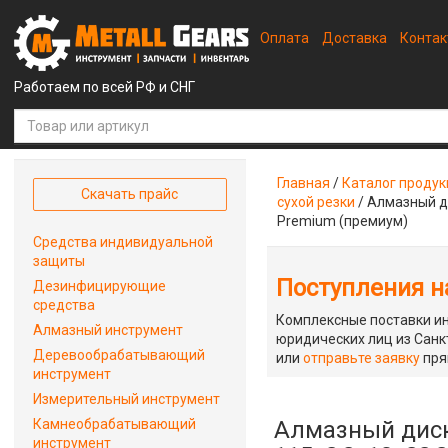
Оплата
Доставка
Конта
Работаем по всей РФ и СНГ
Главная
/
Каталог проду
Скачать прайс
сухой резки
/
Алмазный ди
Premium (премиум)
Средства индивидуальной
защиты
Поступления на
Дезинфицирующие
средства
Комплексные поставки ин
Алмазный инструмент
юридических лиц из Санкт
Деревообрабатывающий
или
отправьте заявку
пря
инструмент
Измерительный инструмент
Камнеобрабатывающий
Алмазный диск
инструмент