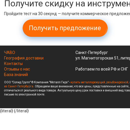
Получите скидку на инструме
Пройдите тест на 30 секунд — получите коммерческое предложе
Получить предложение
ЧАВО
Санкт-Петербург
География доставки
ул. Магнитогорская 51, лите
Контакты
Отзывы о нас
Работаем по всей РФ и СНГ
База знаний
ООО "Солид Групп" © Компания "Металл Гирз" -
купить металлорежущий, резьбонарезной, 
из Санкт-Петербурга.
Обращаем ваше внимание, что все цены, представленные на сайте,
отличаться от реального вида товара. Актуальную цену,срок поставки и внешний вид това
письме по электронной почте.
{literal}
{/literal}