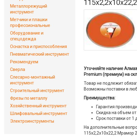
115x2,2x10x22
Металлорежущий
инструмент
Метчики и плашки
профессиональные
Оборудование и
спецодежда
Оснастка и приспособления
Пневматический инструмент
Рекомендуем
Уточняйте наличие Алмаз
Сверла
Premium (премиум) на ск
Слесарно-монтажный
инструмент
Товар не подлежит обяза
Возможны поставки в люб
Строительный инструмент
Преимущества:
Фрезы по металлу
Хозяйственный инструмент
Гарантия производи
Скидка на объем от
Шлифовальный инструмент
Срок поставки от 1 
Электроинструменты
На дополнительные вопро
115x2,2x10x22,2 Мрамор 