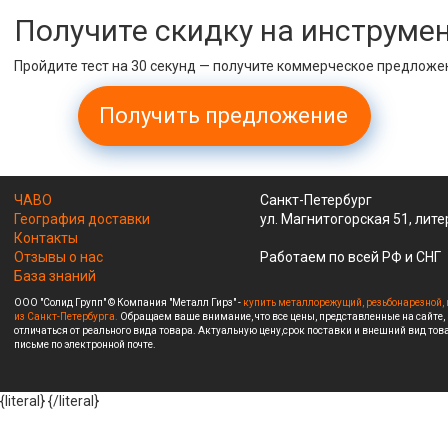
Получите скидку на инструме
Пройдите тест на 30 секунд — получите коммерческое предложе
Получить предложение
ЧАВО
Санкт-Петербург
География доставки
ул. Магнитогорская 51, лите
Контакты
Отзывы о нас
Работаем по всей РФ и СНГ
База знаний
ООО "Солид Групп" © Компания "Металл Гирз" -
купить металлорежущий, резьбонарезной, 
из Санкт-Петербурга.
Обращаем ваше внимание, что все цены, представленные на сайте,
отличаться от реального вида товара. Актуальную цену,срок поставки и внешний вид това
письме по электронной почте.
{literal}
{/literal}