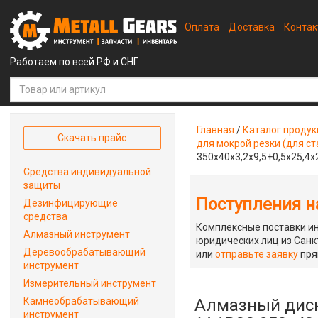
Оплата
Доставка
Конта
Работаем по всей РФ и СНГ
Главная
/
Каталог проду
Скачать прайс
для мокрой резки (для ст
350x40x3,2x9,5+0,5x25,4x
Средства индивидуальной
защиты
Поступления на
Дезинфицирующие
средства
Комплексные поставки ин
Алмазный инструмент
юридических лиц из Санкт
Деревообрабатывающий
или
отправьте заявку
пря
инструмент
Измерительный инструмент
Камнеобрабатывающий
Алмазный диск
инструмент