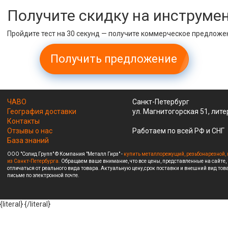
Получите скидку на инструме
Пройдите тест на 30 секунд — получите коммерческое предложе
Получить предложение
ЧАВО
Санкт-Петербург
География доставки
ул. Магнитогорская 51, лите
Контакты
Отзывы о нас
Работаем по всей РФ и СНГ
База знаний
ООО "Солид Групп" © Компания "Металл Гирз" -
купить металлорежущий, резьбонарезной, 
из Санкт-Петербурга.
Обращаем ваше внимание, что все цены, представленные на сайте,
отличаться от реального вида товара. Актуальную цену,срок поставки и внешний вид това
письме по электронной почте.
{literal}
{/literal}