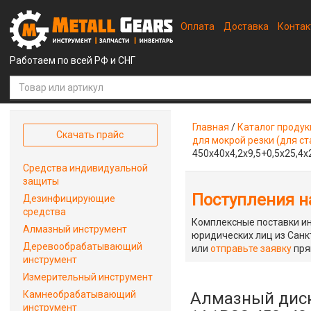
Оплата
Доставка
Конта
Работаем по всей РФ и СНГ
Главная
/
Каталог проду
Скачать прайс
для мокрой резки (для ст
450x40x4,2x9,5+0,5x25,4x
Средства индивидуальной
защиты
Поступления на
Дезинфицирующие
средства
Комплексные поставки ин
Алмазный инструмент
юридических лиц из Санкт
Деревообрабатывающий
или
отправьте заявку
пря
инструмент
Измерительный инструмент
Камнеобрабатывающий
Алмазный диск
инструмент