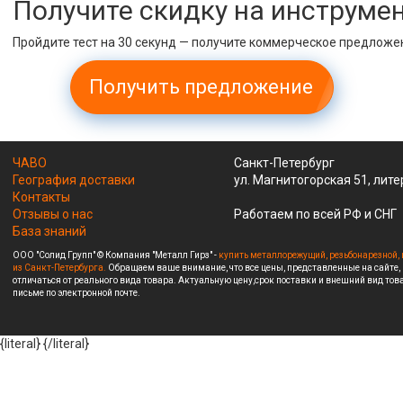
Получите скидку на инструме
Пройдите тест на 30 секунд — получите коммерческое предложе
Получить предложение
ЧАВО
Санкт-Петербург
География доставки
ул. Магнитогорская 51, лите
Контакты
Отзывы о нас
Работаем по всей РФ и СНГ
База знаний
ООО "Солид Групп" © Компания "Металл Гирз" -
купить металлорежущий, резьбонарезной, 
из Санкт-Петербурга.
Обращаем ваше внимание, что все цены, представленные на сайте,
отличаться от реального вида товара. Актуальную цену,срок поставки и внешний вид това
письме по электронной почте.
{literal}
{/literal}