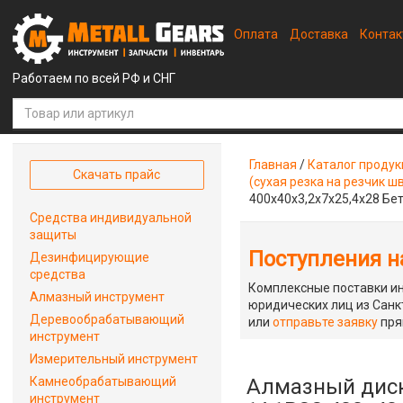
Оплата
Доставка
Конта
Работаем по всей РФ и СНГ
Главная
/
Каталог проду
Скачать прайс
(сухая резка на резчик ш
400x40x3,2x7x25,4x28 Бе
Средства индивидуальной
защиты
Поступления на
Дезинфицирующие
средства
Комплексные поставки ин
Алмазный инструмент
юридических лиц из Санкт
Деревообрабатывающий
или
отправьте заявку
пря
инструмент
Измерительный инструмент
Камнеобрабатывающий
Алмазный диск
инструмент