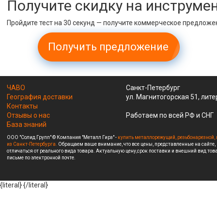
Получите скидку на инструме
Пройдите тест на 30 секунд — получите коммерческое предложе
Получить предложение
ЧАВО
Санкт-Петербург
География доставки
ул. Магнитогорская 51, лите
Контакты
Отзывы о нас
Работаем по всей РФ и СНГ
База знаний
ООО "Солид Групп" © Компания "Металл Гирз" -
купить металлорежущий, резьбонарезной, 
из Санкт-Петербурга.
Обращаем ваше внимание, что все цены, представленные на сайте,
отличаться от реального вида товара. Актуальную цену,срок поставки и внешний вид това
письме по электронной почте.
{literal}
{/literal}