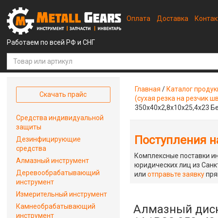
Оплата
Доставка
Конта
Работаем по всей РФ и СНГ
Главная
/
Каталог проду
Скачать прайс
(сухая резка на резчик ш
350x40x2,8x10x25,4x23 Б
Средства индивидуальной
защиты
Поступления на
Дезинфицирующие
средства
Комплексные поставки ин
Алмазный инструмент
юридических лиц из Санкт
Деревообрабатывающий
или
отправьте заявку
пря
инструмент
Измерительный инструмент
Камнеобрабатывающий
Алмазный диск
инструмент