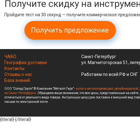
Получите скидку на инструме
Пройдите тест на 30 секунд — получите коммерческое предложе
Получить предложение
ЧАВО
Санкт-Петербург
География доставки
ул. Магнитогорская 51, лите
Контакты
Отзывы о нас
Работаем по всей РФ и СНГ
База знаний
ООО "Солид Групп" © Компания "Металл Гирз" -
купить металлорежущий, резьбонарезной, 
из Санкт-Петербурга.
Обращаем ваше внимание, что все цены, представленные на сайте,
отличаться от реального вида товара. Актуальную цену,срок поставки и внешний вид това
письме по электронной почте.
{literal}
{/literal}