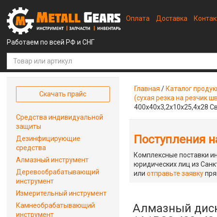
Оплата
Доставка
Конта
Работаем по всей РФ и СНГ
Главная
/
Каталог проду
Скачать прайс
(сухая резка на резчик ш
400x40x3,2x10x25,4x28 С
Средства индивидуальной
защиты
Поступления на
Дезинфицирующие
средства
Комплексные поставки ин
Алмазный инструмент
юридических лиц из Санкт
Деревообрабатывающий
или
отправьте заявку
пря
инструмент
Измерительный инструмент
Камнеобрабатывающий
Алмазный диск
инструмент