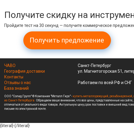
Получите скидку на инструме
Пройдите тест на 30 секунд — получите коммерческое предложе
Получить предложение
ЧАВО
Санкт-Петербург
География доставки
ул. Магнитогорская 51, лите
Контакты
Отзывы о нас
Работаем по всей РФ и СНГ
База знаний
ООО "Солид Групп" © Компания "Металл Гирз" -
купить металлорежущий, резьбонарезной, 
из Санкт-Петербурга.
Обращаем ваше внимание, что все цены, представленные на сайте,
отличаться от реального вида товара. Актуальную цену,срок поставки и внешний вид това
письме по электронной почте.
{literal}
{/literal}