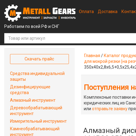
Оплата
Доставка
Конта
Работаем по всей РФ и СНГ
Главная
/
Каталог проду
Скачать прайс
для мокрой резки (на рез
350х40х2,8х6,5+0,5х25,4х
Средства индивидуальной
защиты
Поступления на
Дезинфицирующие
средства
Комплексные поставки ин
Алмазный инструмент
юридических лиц из Санкт
Деревообрабатывающий
или
отправьте заявку
пря
инструмент
Измерительный инструмент
Камнеобрабатывающий
Алмазный диск
инструмент