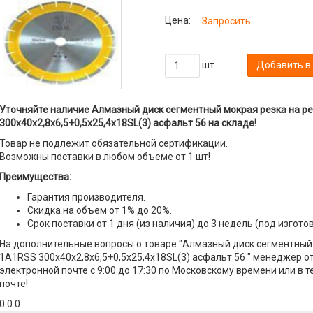
Цена:
Запросить
шт.
Добавить в
Уточняйте наличие Алмазный диск сегментный мокрая резка на р
300х40х2,8х6,5+0,5х25,4х18SL(3) асфальт 56 на складе!
Товар не подлежит обязательной сертификации.
Возможны поставки в любом объеме от 1 шт!
Преимущества:
Гарантия производителя.
Скидка на объем от 1% до 20%.
Срок поставки от 1 дня (из наличия) до 3 недель (под изгото
На дополнительные вопросы о товаре "Алмазный диск сегментный 
1A1RSS 300х40х2,8х6,5+0,5х25,4х18SL(3) асфальт 56 " менеджер о
электронной почте с 9:00 до 17:30 по Московскому времени или в 
почте!
0 0 0