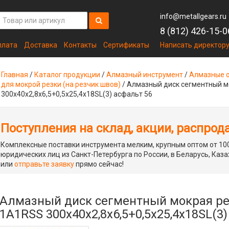
info@metallgears.ru
8 (812) 426-15-0
плата
Доставка
Контакты
Сертификаты
Написать директор
Главная
/
Каталог продукции
/
Алмазный инструмент
/
Алмазные о
для мокрой резки (на резчик швов)
/
Алмазный диск сегментный м
300х40х2,8х6,5+0,5х25,4х18SL(3) асфальт 56
Поступления на склад, акции, распрод
Комплексные поставки инструмента мелким, крупным оптом от 100
юридических лиц из Санкт-Петербурга по России, в Беларусь, Каза
или
отправьте заявку
прямо сейчас!
Алмазный диск сегментный мокрая ре
1A1RSS 300х40х2,8х6,5+0,5х25,4х18SL(3)