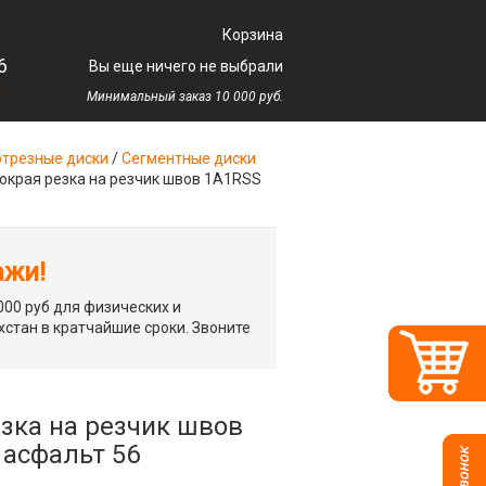
Корзина
6
Вы еще ничего не выбрали
у
Минимальный заказ 10 000 руб.
трезные диски
/
Сегментные диски
окрая резка на резчик швов 1A1RSS
ажи!
00 руб для физических и
хстан в кратчайшие сроки. Звоните
зка на резчик швов
 асфальт 56