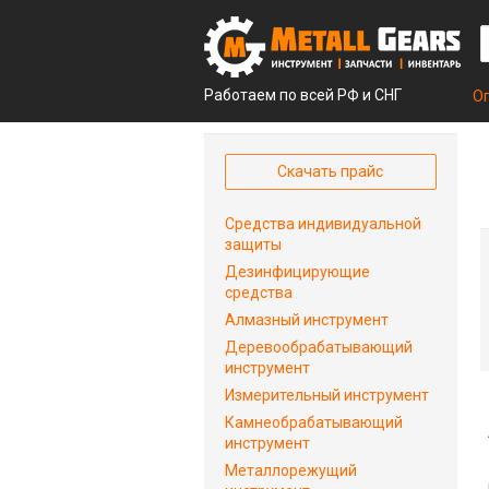
Работаем по всей РФ и СНГ
О
Скачать прайс
Средства индивидуальной
защиты
Дезинфицирующие
средства
Алмазный инструмент
Деревообрабатывающий
инструмент
Измерительный инструмент
Камнеобрабатывающий
инструмент
Металлорежущий