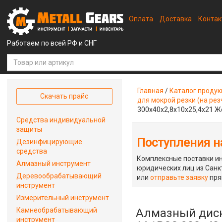
Оплата
Доставка
Конта
Работаем по всей РФ и СНГ
Главная
/
Каталог проду
Скачать прайс
для мокрой резки (на рез
300х40х2,8х10х25,4х21 Ж
Средства индивидуальной
защиты
Поступления на
Дезинфицирующие
средства
Комплексные поставки ин
Алмазный инструмент
юридических лиц из Санкт
Деревообрабатывающий
или
отправьте заявку
пря
инструмент
Измерительный инструмент
Камнеобрабатывающий
Алмазный диск
инструмент