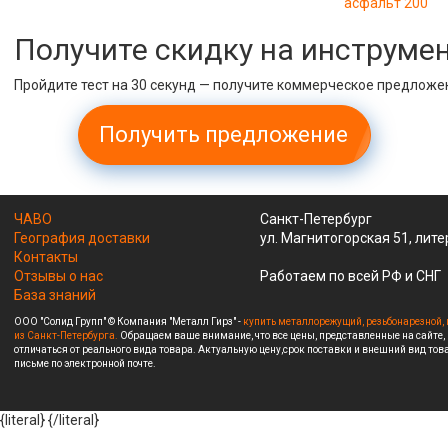
асфальт 200
Получите скидку на инструме
Пройдите тест на 30 секунд — получите коммерческое предложе
Получить предложение
ЧАВО
Санкт-Петербург
География доставки
ул. Магнитогорская 51, лите
Контакты
Отзывы о нас
Работаем по всей РФ и СНГ
База знаний
ООО "Солид Групп" © Компания "Металл Гирз" -
купить металлорежущий, резьбонарезной, 
из Санкт-Петербурга.
Обращаем ваше внимание, что все цены, представленные на сайте,
отличаться от реального вида товара. Актуальную цену,срок поставки и внешний вид това
письме по электронной почте.
{literal}
{/literal}