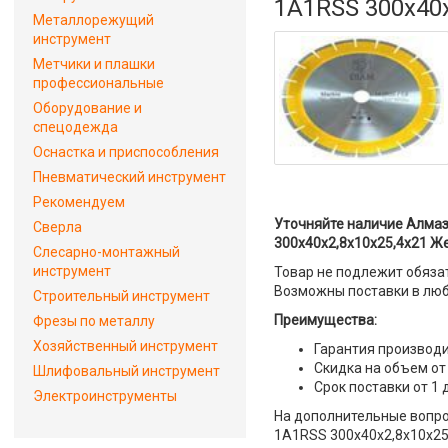
1A1RSS 300х40х
Металлорежущий
инструмент
Метчики и плашки
профессиональные
Оборудование и
спецодежда
Оснастка и приспособления
Пневматический инструмент
Рекомендуем
Уточняйте наличие Алмаз
Сверла
300х40х2,8х10х25,4х21 Же
Слесарно-монтажный
инструмент
Товар не подлежит обяза
Возможны поставки в люб
Строительный инструмент
Преимущества:
Фрезы по металлу
Хозяйственный инструмент
Гарантия производи
Скидка на объем от
Шлифовальный инструмент
Срок поставки от 1 
Электроинструменты
На дополнительные вопро
1A1RSS 300х40х2,8х10х25