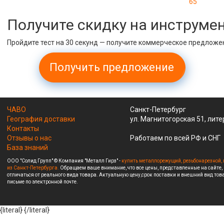
65
Получите скидку на инструме
Пройдите тест на 30 секунд — получите коммерческое предложе
Получить предложение
ЧАВО
Санкт-Петербург
География доставки
ул. Магнитогорская 51, лите
Контакты
Отзывы о нас
Работаем по всей РФ и СНГ
База знаний
ООО "Солид Групп" © Компания "Металл Гирз" -
купить металлорежущий, резьбонарезной, 
из Санкт-Петербурга.
Обращаем ваше внимание, что все цены, представленные на сайте,
отличаться от реального вида товара. Актуальную цену,срок поставки и внешний вид това
письме по электронной почте.
{literal}
{/literal}