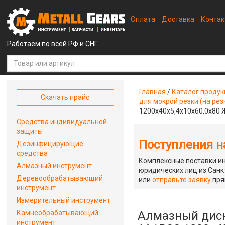
Оплата
Доставка
Конта
Работаем по всей РФ и СНГ
Главная
/
Каталог проду
Скачать прайс
для мокрой резки (на рез
1200х40х5,4х10х60,0х80 
Средства индивидуальной
защиты
Поступления на
Дезинфицирующие
средства
Комплексные поставки ин
Алмазный инструмент
юридических лиц из Санкт
Деревообрабатывающий
или
отправьте заявку
пря
инструмент
Измерительный инструмент
Камнеобрабатывающий
Алмазный диск
инструмент