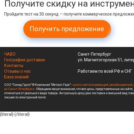
Получите скидку на инструме
Пройдите тест на 30 секунд — получите коммерческое предложе
Получить предложение
ЧАВО
Санкт-Петербург
География доставки
ул. Магнитогорская 51, лите
Контакты
Отзывы о нас
Работаем по всей РФ и СНГ
База знаний
ООО "Солид Групп" © Компания "Металл Гирз" -
купить металлорежущий, резьбонарезной, 
из Санкт-Петербурга.
Обращаем ваше внимание, что все цены, представленные на сайте,
отличаться от реального вида товара. Актуальную цену,срок поставки и внешний вид това
письме по электронной почте.
{literal}
{/literal}