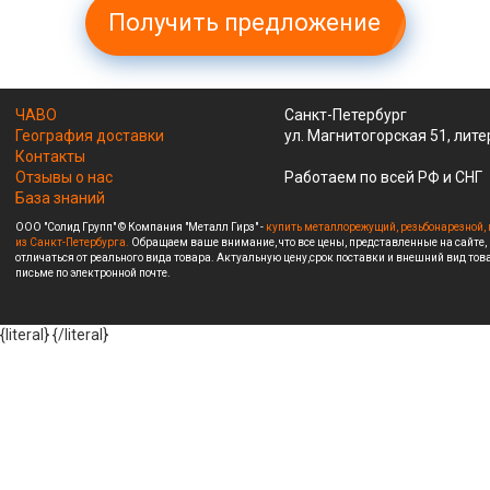
Получить предложение
ЧАВО
Санкт-Петербург
География доставки
ул. Магнитогорская 51, лите
Контакты
Отзывы о нас
Работаем по всей РФ и СНГ
База знаний
ООО "Солид Групп" © Компания "Металл Гирз" -
купить металлорежущий, резьбонарезной, 
из Санкт-Петербурга.
Обращаем ваше внимание, что все цены, представленные на сайте,
отличаться от реального вида товара. Актуальную цену,срок поставки и внешний вид това
письме по электронной почте.
{literal}
{/literal}