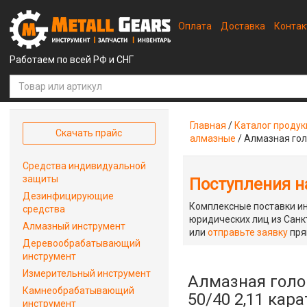
Оплата
Доставка
Конта
Работаем по всей РФ и СНГ
Главная
/
Каталог проду
Скачать прайс
алмазные
/
Алмазная гол
Средства индивидуальной
защиты
Поступления на
Дезинфицирующие
Комплексные поставки ин
средства
юридических лиц из Санкт
Алмазный инструмент
или
отправьте заявку
пря
Деревообрабатывающий
инструмент
Измерительный инструмент
Алмазная голо
Камнеобрабатывающий
50/40 2,11 кара
инструмент