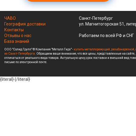
ЧАВО
Санкт-Петербург
География доставки
ул. Магнитогорская 51, лите
Контакты
Отзывы о нас
Работаем по всей РФ и СНГ
База знаний
ООО "Солид Групп" © Компания "Металл Гирз" -
купить металлорежущий, резьбонарезной, 
из Санкт-Петербурга.
Обращаем ваше внимание, что все цены, представленные на сайте,
отличаться от реального вида товара. Актуальную цену,срок поставки и внешний вид това
письме по электронной почте.
{literal}
{/literal}