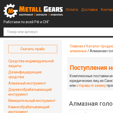
Оплата
Доставка
Конта
Работаем по всей РФ и СНГ
Главная
/
Каталог проду
Скачать прайс
алмазные
/
Алмазная гол
Средства индивидуальной
защиты
Поступления на
Дезинфицирующие
Комплексные поставки ин
средства
юридических лиц из Санкт
Алмазный инструмент
или
отправьте заявку
пря
Деревообрабатывающий
инструмент
Измерительный инструмент
Алмазная голо
Камнеобрабатывающий
инструмент