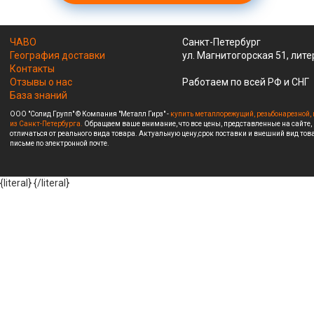
ЧАВО
Санкт-Петербург
География доставки
ул. Магнитогорская 51, лите
Контакты
Отзывы о нас
Работаем по всей РФ и СНГ
База знаний
ООО "Солид Групп" © Компания "Металл Гирз" -
купить металлорежущий, резьбонарезной, 
из Санкт-Петербурга.
Обращаем ваше внимание, что все цены, представленные на сайте,
отличаться от реального вида товара. Актуальную цену,срок поставки и внешний вид това
письме по электронной почте.
{literal}
{/literal}