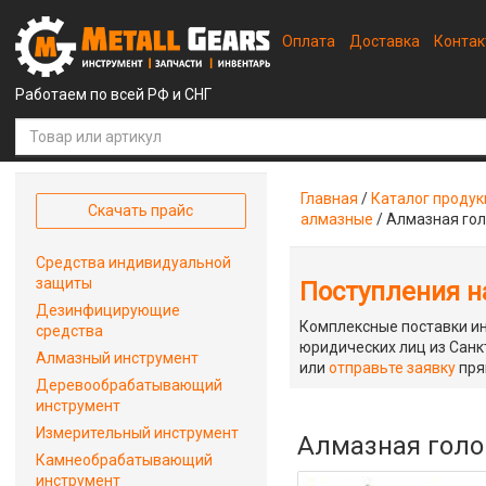
Оплата
Доставка
Конта
Работаем по всей РФ и СНГ
Главная
/
Каталог проду
Скачать прайс
алмазные
/
Алмазная гол
Средства индивидуальной
защиты
Поступления на
Дезинфицирующие
Комплексные поставки ин
средства
юридических лиц из Санкт
Алмазный инструмент
или
отправьте заявку
пря
Деревообрабатывающий
инструмент
Измерительный инструмент
Алмазная голо
Камнеобрабатывающий
инструмент