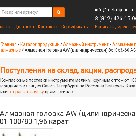
info@metallgears.ru
8 (812) 426-15-0
плата
Доставка
Контакты
Сертификаты
Написать директор
Главная
/
Каталог продукции
/
Алмазный инструмент
/
Алмазные г
алмазные
/
Алмазная головка AW (цилиндрическая) 8х10х3х60 АС4
Поступления на склад, акции, распрод
Комплексные поставки инструмента мелким, крупным оптом от 100
юридических лиц из Санкт-Петербурга по России, в Беларусь, Каза
или
отправьте заявку
прямо сейчас!
Алмазная головка AW (цилиндрическая
01 100/80 1,96 карат