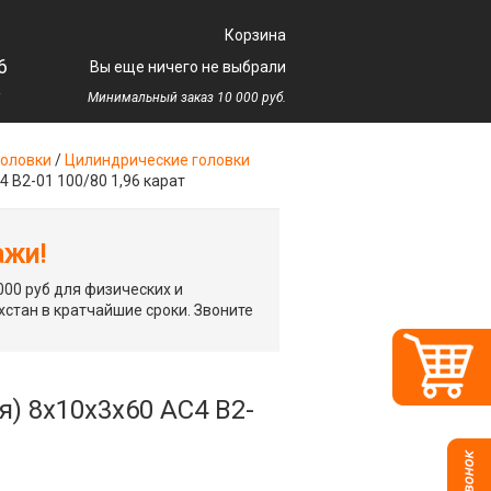
Корзина
6
Вы еще ничего не выбрали
у
Минимальный заказ 10 000 руб.
оловки
/
Цилиндрические головки
 В2-01 100/80 1,96 карат
ажи!
00 руб для физических и
хстан в кратчайшие сроки. Звоните
) 8х10х3х60 АС4 В2-