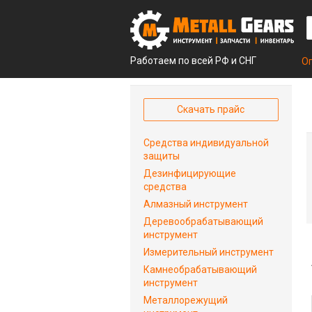
Работаем по всей РФ и СНГ
О
Скачать прайс
Средства индивидуальной
защиты
Дезинфицирующие
средства
Алмазный инструмент
Деревообрабатывающий
инструмент
Измерительный инструмент
Камнеобрабатывающий
инструмент
Металлорежущий