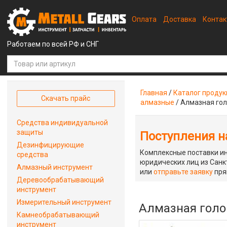
Оплата
Доставка
Конта
Работаем по всей РФ и СНГ
Главная
/
Каталог проду
Скачать прайс
алмазные
/
Алмазная гол
Средства индивидуальной
защиты
Поступления на
Дезинфицирующие
Комплексные поставки ин
средства
юридических лиц из Санкт
Алмазный инструмент
или
отправьте заявку
пря
Деревообрабатывающий
инструмент
Измерительный инструмент
Алмазная голо
Камнеобрабатывающий
инструмент