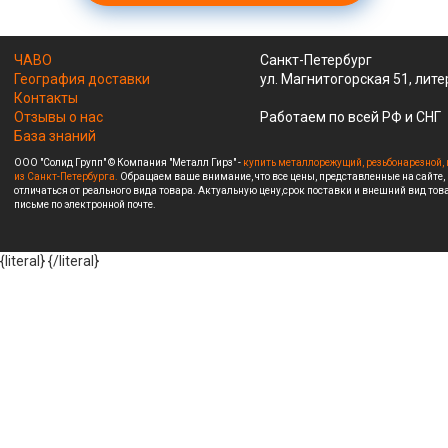
ЧАВО
Санкт-Петербург
География доставки
ул. Магнитогорская 51, лите
Контакты
Отзывы о нас
Работаем по всей РФ и СНГ
База знаний
ООО "Солид Групп" © Компания "Металл Гирз" -
купить металлорежущий, резьбонарезной, 
из Санкт-Петербурга.
Обращаем ваше внимание, что все цены, представленные на сайте,
отличаться от реального вида товара. Актуальную цену,срок поставки и внешний вид това
письме по электронной почте.
{literal}
{/literal}