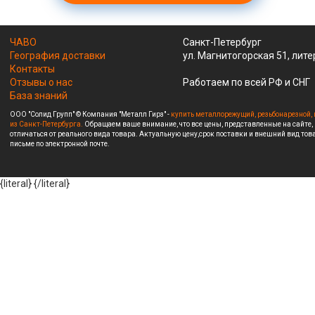
ЧАВО
Санкт-Петербург
География доставки
ул. Магнитогорская 51, лите
Контакты
Отзывы о нас
Работаем по всей РФ и СНГ
База знаний
ООО "Солид Групп" © Компания "Металл Гирз" -
купить металлорежущий, резьбонарезной, 
из Санкт-Петербурга.
Обращаем ваше внимание, что все цены, представленные на сайте,
отличаться от реального вида товара. Актуальную цену,срок поставки и внешний вид това
письме по электронной почте.
{literal}
{/literal}