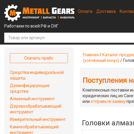
Оплата
Доставка
Конта
Работаем по всей РФ и СНГ
Главная
/
Каталог проду
Скачать прайс
(усеченный конус)
/
Голов
Средства индивидуальной
защиты
Поступления на
Дезинфицирующие
Комплексные поставки ин
средства
юридических лиц из Санкт
Алмазный инструмент
или
отправьте заявку
пря
Деревообрабатывающий
инструмент
Измерительный инструмент
Головки алмазн
Камнеобрабатывающий
инструмент