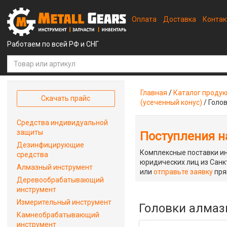
Оплата
Доставка
Конта
Работаем по всей РФ и СНГ
Главная
/
Каталог проду
Скачать прайс
(усеченный конус)
/
Голов
Средства индивидуальной
защиты
Поступления на
Дезинфицирующие
Комплексные поставки ин
средства
юридических лиц из Санкт
Алмазный инструмент
или
отправьте заявку
пря
Деревообрабатывающий
инструмент
Измерительный инструмент
Головки алмазн
Камнеобрабатывающий
инструмент