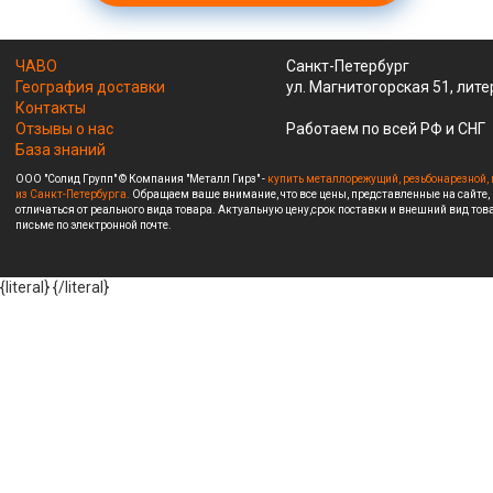
ЧАВО
Санкт-Петербург
География доставки
ул. Магнитогорская 51, лите
Контакты
Отзывы о нас
Работаем по всей РФ и СНГ
База знаний
ООО "Солид Групп" © Компания "Металл Гирз" -
купить металлорежущий, резьбонарезной, 
из Санкт-Петербурга.
Обращаем ваше внимание, что все цены, представленные на сайте,
отличаться от реального вида товара. Актуальную цену,срок поставки и внешний вид това
письме по электронной почте.
{literal}
{/literal}