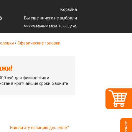
Корзина
6
Вы еще ничего не выбрали
у
Минимальный заказ 10 000 руб.
оловки
/
Сферические головки
ажи!
00 руб для физических и
хстан в кратчайшие сроки. Звоните
Нашли эту позицию дешевле?