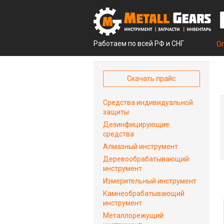
Работаем по всей РФ и СНГ
О
Скачать прайс
Средства индивидуальной
защиты
Дезинфицирующие
средства
Алмазный инструмент
Деревообрабатывающий
инструмент
Измерительный инструмент
Камнеобрабатывающий
инструмент
Металлорежущий