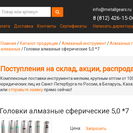
info@metallgears.ru
8 (812) 426-15-0
плата
Доставка
Контакты
Сертификаты
Написать директор
Главная
/
Каталог продукции
/
Алмазный инструмент
/
Алмазные г
алмазные
/
Головки алмазные сферические 5,0 *7
Поступления на склад, акции, распрод
Комплексные поставки инструмента мелким, крупным оптом от 100
юридических лиц из Санкт-Петербурга по России, в Беларусь, Каза
или
отправьте заявку
прямо сейчас!
Головки алмазные сферические 5,0 *7
Цена:
Запросить