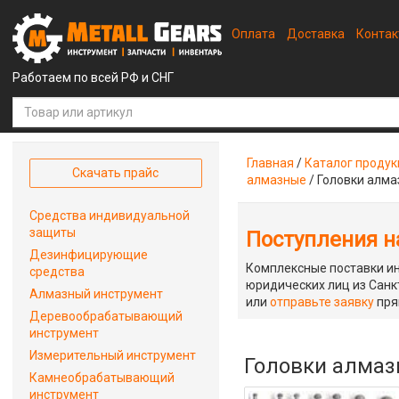
Оплата
Доставка
Конта
Работаем по всей РФ и СНГ
Главная
/
Каталог проду
Скачать прайс
алмазные
/
Головки алма
Средства индивидуальной
защиты
Поступления на
Дезинфицирующие
Комплексные поставки ин
средства
юридических лиц из Санкт
Алмазный инструмент
или
отправьте заявку
пря
Деревообрабатывающий
инструмент
Измерительный инструмент
Головки алмазн
Камнеобрабатывающий
инструмент