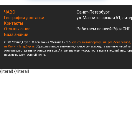
ЧАВО
Санкт-Петербург
География доставки
ул. Магнитогорская 51, лите
Контакты
Отзывы о нас
Работаем по всей РФ и СНГ
База знаний
ООО "Солид Групп" © Компания "Металл Гирз" -
купить металлорежущий, резьбонарезной, 
из Санкт-Петербурга.
Обращаем ваше внимание, что все цены, представленные на сайте,
отличаться от реального вида товара. Актуальную цену,срок поставки и внешний вид това
письме по электронной почте.
{literal}
{/literal}