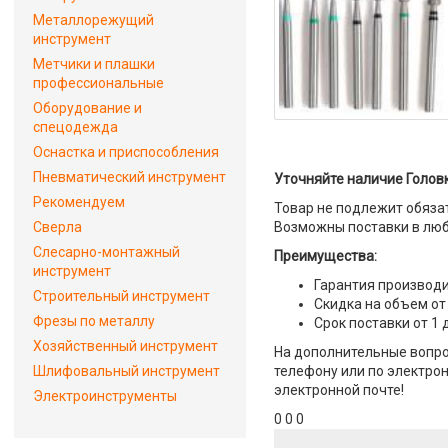
Металлорежущий
инструмент
Метчики и плашки
профессиональные
Оборудование и
спецодежда
Оснастка и приспособления
Пневматический инструмент
Уточняйте наличие Головк
Рекомендуем
Товар не подлежит обяза
Сверла
Возможны поставки в люб
Слесарно-монтажный
Преимущества:
инструмент
Гарантия производи
Строительный инструмент
Скидка на объем от
Фрезы по металлу
Срок поставки от 1 
Хозяйственный инструмент
На дополнительные вопрос
Шлифовальный инструмент
телефону или по электрон
электронной почте!
Электроинструменты
0 0 0