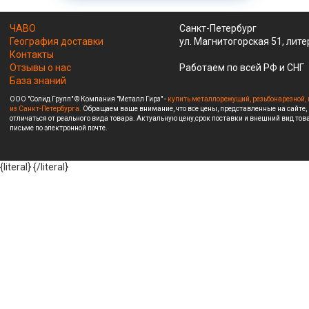
ЧАВО
Санкт-Петербург
География доставки
ул. Магнитогорская 51, лите
Контакты
Отзывы о нас
Работаем по всей РФ и СНГ
База знаний
ООО "Солид Групп" © Компания "Металл Гирз" -
купить металлорежущий, резьбонарезной, 
из Санкт-Петербурга.
Обращаем ваше внимание, что все цены, представленные на сайте,
отличаться от реального вида товара. Актуальную цену,срок поставки и внешний вид това
письме по электронной почте.
{literal}
{/literal}