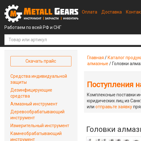
Оплата
Доставка
Конта
Работаем по всей РФ и СНГ
Главная
/
Каталог проду
Скачать прайс
алмазные
/
Головки алма
Средства индивидуальной
защиты
Поступления на
Дезинфицирующие
Комплексные поставки ин
средства
юридических лиц из Санкт
Алмазный инструмент
или
отправьте заявку
пря
Деревообрабатывающий
инструмент
Измерительный инструмент
Головки алмазн
Камнеобрабатывающий
инструмент