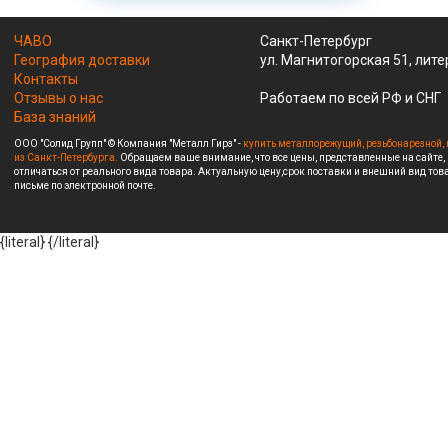
ЧАВО
Санкт-Петербург
География доставки
ул. Магнитогорская 51, лите
Контакты
Отзывы о нас
Работаем по всей РФ и СНГ
База знаний
ООО "Солид Групп" © Компания "Металл Гирз" -
купить металлорежущий, резьбонарезной, 
из Санкт-Петербурга.
Обращаем ваше внимание, что все цены, представленные на сайте,
отличаться от реального вида товара. Актуальную цену,срок поставки и внешний вид това
письме по электронной почте.
{literal}
{/literal}