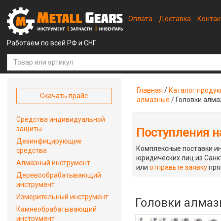
Оплата
Доставка
Конта
Работаем по всей РФ и СНГ
Главная
/
Каталог проду
Скачать прайс
алмазные
/
Головки алма
Средства индивидуальной
защиты
Поступления на
Дезинфицирующие
Комплексные поставки ин
средства
юридических лиц из Санкт
Алмазный инструмент
или
отправьте заявку
пря
Деревообрабатывающий
инструмент
Измерительный инструмент
Головки алмазн
Камнеобрабатывающий
инструмент