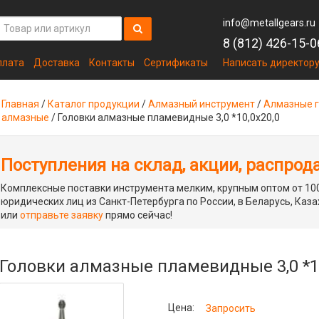
info@metallgears.ru
8 (812) 426-15-0
плата
Доставка
Контакты
Сертификаты
Написать директор
Главная
/
Каталог продукции
/
Алмазный инструмент
/
Алмазные г
алмазные
/
Головки алмазные пламевидные 3,0 *10,0х20,0
Поступления на склад, акции, распрод
Комплексные поставки инструмента мелким, крупным оптом от 100
юридических лиц из Санкт-Петербурга по России, в Беларусь, Каза
или
отправьте заявку
прямо сейчас!
Головки алмазные пламевидные 3,0 *10
Цена:
Запросить