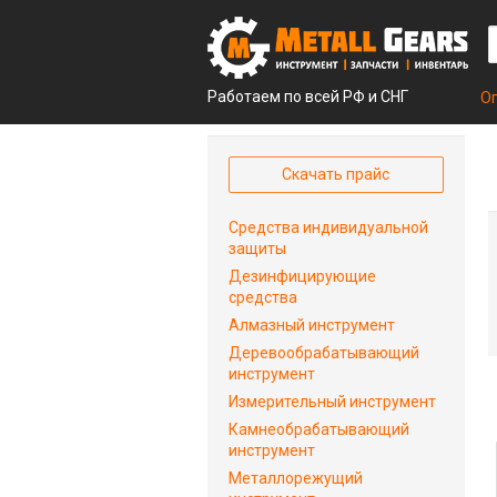
Работаем по всей РФ и СНГ
О
Скачать прайс
Средства индивидуальной
защиты
Дезинфицирующие
средства
Алмазный инструмент
Деревообрабатывающий
инструмент
Измерительный инструмент
Камнеобрабатывающий
инструмент
Металлорежущий