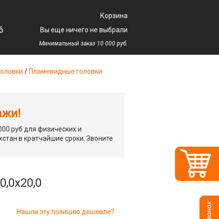
Корзина
6
Вы еще ничего не выбрали
у
Минимальный заказ 10 000 руб.
оловки
/
Пламевидные головки
ажи!
00 руб для физических и
хстан в кратчайшие сроки. Звоните
,0х20,0
Нашли эту позицию дешевле?