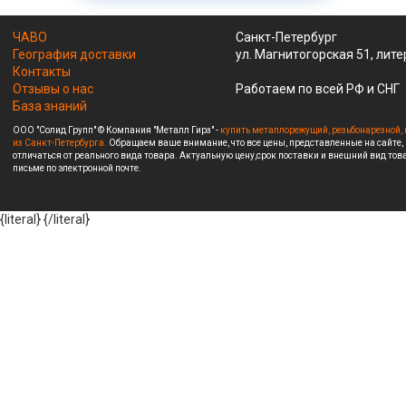
ЧАВО
Санкт-Петербург
География доставки
ул. Магнитогорская 51, лите
Контакты
Отзывы о нас
Работаем по всей РФ и СНГ
База знаний
ООО "Солид Групп" © Компания "Металл Гирз" -
купить металлорежущий, резьбонарезной, 
из Санкт-Петербурга.
Обращаем ваше внимание, что все цены, представленные на сайте,
отличаться от реального вида товара. Актуальную цену,срок поставки и внешний вид това
письме по электронной почте.
{literal}
{/literal}