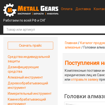
Оплата
Доставка
Конта
Работаем по всей РФ и СНГ
Главная
/
Каталог проду
Скачать прайс
алмазные
/
Головки алма
Средства индивидуальной
защиты
Поступления на
Дезинфицирующие
Комплексные поставки ин
средства
юридических лиц из Санкт
Алмазный инструмент
или
отправьте заявку
пря
Деревообрабатывающий
инструмент
Измерительный инструмент
Головки алмазн
Камнеобрабатывающий
инструмент