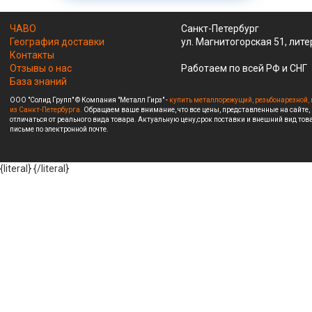
ЧАВО
Санкт-Петербург
География доставки
ул. Магнитогорская 51, лите
Контакты
Отзывы о нас
Работаем по всей РФ и СНГ
База знаний
ООО "Солид Групп" © Компания "Металл Гирз" -
купить металлорежущий, резьбонарезной, 
из Санкт-Петербурга.
Обращаем ваше внимание, что все цены, представленные на сайте,
отличаться от реального вида товара. Актуальную цену,срок поставки и внешний вид това
письме по электронной почте.
{literal}
{/literal}