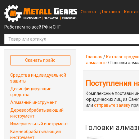
Оплата
Доставка
Конта
Работаем по всей РФ и СНГ
Главная
/
Каталог проду
Скачать прайс
алмазные
/
Головки алма
Средства индивидуальной
защиты
Поступления на
Дезинфицирующие
Комплексные поставки ин
средства
юридических лиц из Санкт
Алмазный инструмент
или
отправьте заявку
пря
Деревообрабатывающий
инструмент
Измерительный инструмент
Головки алмазн
Камнеобрабатывающий
инструмент