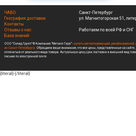
ЧАВО
Санкт-Петербург
География доставки
ул. Магнитогорская 51, лите
Контакты
Отзывы о нас
Работаем по всей РФ и СНГ
База знаний
ООО "Солид Групп" © Компания "Металл Гирз" -
купить металлорежущий, резьбонарезной, 
из Санкт-Петербурга.
Обращаем ваше внимание, что все цены, представленные на сайте,
отличаться от реального вида товара. Актуальную цену,срок поставки и внешний вид това
письме по электронной почте.
{literal}
{/literal}