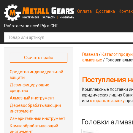
Оплата
Доставка
Конта
Работаем по всей РФ и СНГ
Главная
/
Каталог проду
Скачать прайс
алмазные
/
Головки алма
Средства индивидуальной
защиты
Поступления на
Дезинфицирующие
Комплексные поставки ин
средства
юридических лиц из Санкт
Алмазный инструмент
или
отправьте заявку
пря
Деревообрабатывающий
инструмент
Измерительный инструмент
Головки алмазн
Камнеобрабатывающий
инструмент