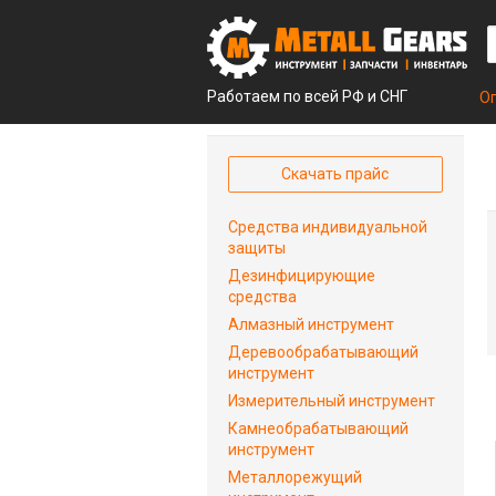
Работаем по всей РФ и СНГ
О
Скачать прайс
Средства индивидуальной
защиты
Дезинфицирующие
средства
Алмазный инструмент
Деревообрабатывающий
инструмент
Измерительный инструмент
Камнеобрабатывающий
инструмент
Металлорежущий