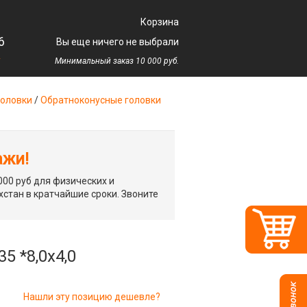
Корзина
6
Вы еще ничего не выбрали
у
Минимальный заказ 10 000 руб.
оловки
/
Обратноконусные головки
ажи!
00 руб для физических и
хстан в кратчайшие сроки. Звоните
5 *8,0х4,0
Нашли эту позицию дешевле?