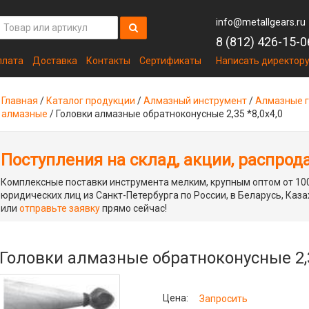
info@metallgears.ru
8 (812) 426-15-0
плата
Доставка
Контакты
Сертификаты
Написать директор
Главная
/
Каталог продукции
/
Алмазный инструмент
/
Алмазные г
алмазные
/
Головки алмазные обратноконусные 2,35 *8,0х4,0
Поступления на склад, акции, распрод
Комплексные поставки инструмента мелким, крупным оптом от 100
юридических лиц из Санкт-Петербурга по России, в Беларусь, Каза
или
отправьте заявку
прямо сейчас!
Головки алмазные обратноконусные 2,3
Цена:
Запросить