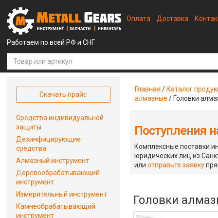
Оплата
Доставка
Конта
Работаем по всей РФ и СНГ
Главная
/
Каталог проду
Скачать прайс
алмазные
/
Головки алма
Средства индивидуальной
защиты
Поступления на
Дезинфицирующие
Комплексные поставки ин
средства
юридических лиц из Санкт
Алмазный инструмент
или
отправьте заявку
пря
Деревообрабатывающий
инструмент
Измерительный инструмент
Головки алмазн
Камнеобрабатывающий
инструмент