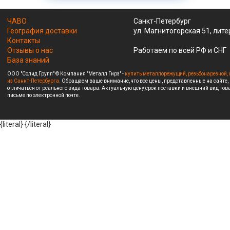
ЧАВО
Санкт-Петербург
География доставки
ул. Магнитогорская 51, лите
Контакты
Отзывы о нас
Работаем по всей РФ и СНГ
База знаний
ООО "Солид Групп" © Компания "Металл Гирз" -
купить металлорежущий, резьбонарезной, 
из Санкт-Петербурга.
Обращаем ваше внимание, что все цены, представленные на сайте,
отличаться от реального вида товара. Актуальную цену,срок поставки и внешний вид това
письме по электронной почте.
{literal}
{/literal}