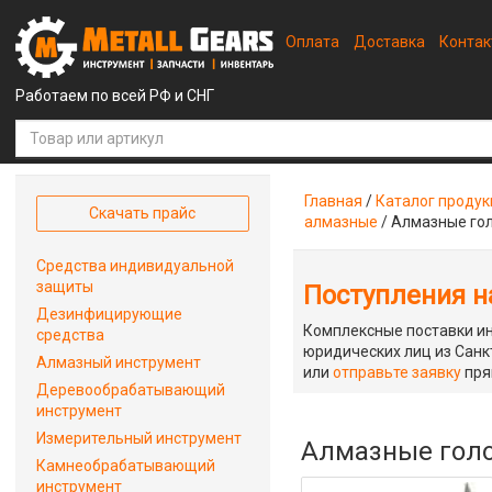
Оплата
Доставка
Конта
Работаем по всей РФ и СНГ
Главная
/
Каталог проду
Скачать прайс
алмазные
/
Алмазные гол
Средства индивидуальной
защиты
Поступления на
Дезинфицирующие
Комплексные поставки ин
средства
юридических лиц из Санкт
Алмазный инструмент
или
отправьте заявку
пря
Деревообрабатывающий
инструмент
Измерительный инструмент
Алмазные голов
Камнеобрабатывающий
инструмент