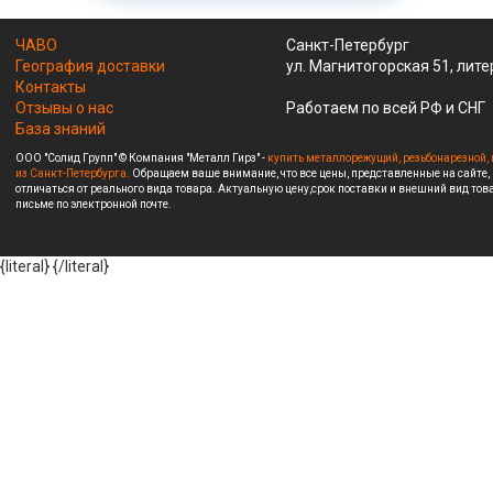
ЧАВО
Санкт-Петербург
География доставки
ул. Магнитогорская 51, лите
Контакты
Отзывы о нас
Работаем по всей РФ и СНГ
База знаний
ООО "Солид Групп" © Компания "Металл Гирз" -
купить металлорежущий, резьбонарезной, 
из Санкт-Петербурга.
Обращаем ваше внимание, что все цены, представленные на сайте,
отличаться от реального вида товара. Актуальную цену,срок поставки и внешний вид това
письме по электронной почте.
{literal}
{/literal}