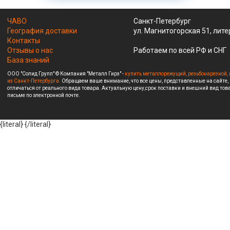
ЧАВО
Санкт-Петербург
География доставки
ул. Магнитогорская 51, лите
Контакты
Отзывы о нас
Работаем по всей РФ и СНГ
База знаний
ООО "Солид Групп" © Компания "Металл Гирз" -
купить металлорежущий, резьбонарезной, 
из Санкт-Петербурга.
Обращаем ваше внимание, что все цены, представленные на сайте,
отличаться от реального вида товара. Актуальную цену,срок поставки и внешний вид това
письме по электронной почте.
{literal}
{/literal}