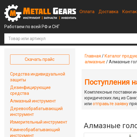
Оплата
Доставка
Конта
Работаем по всей РФ и СНГ
Главная
/
Каталог проду
Скачать прайс
алмазные
/
Алмазные гол
Средства индивидуальной
защиты
Поступления на
Дезинфицирующие
Комплексные поставки ин
средства
юридических лиц из Санкт
Алмазный инструмент
или
отправьте заявку
пря
Деревообрабатывающий
инструмент
Измерительный инструмент
Алмазные голов
Камнеобрабатывающий
инструмент