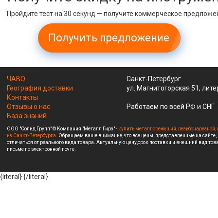
Пройдите тест на 30 секунд — получите коммерческое предложе
Получить предложение
ЧАВО
Санкт-Петербург
География доставки
ул. Магнитогорская 51, лите
Контакты
Отзывы о нас
Работаем по всей РФ и СНГ
База знаний
ООО "Солид Групп" © Компания "Металл Гирз" -
купить металлорежущий, резьбонарезной, 
из Санкт-Петербурга.
Обращаем ваше внимание, что все цены, представленные на сайте,
отличаться от реального вида товара. Актуальную цену,срок поставки и внешний вид това
письме по электронной почте.
{literal}
{/literal}