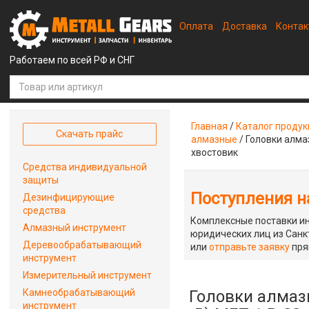
Оплата
Доставка
Конта
Работаем по всей РФ и СНГ
Главная
/
Каталог проду
Скачать прайс
алмазные
/
Головки алма
хвостовик
Средства индивидуальной
защиты
Поступления на
Дезинфицирующие
средства
Комплексные поставки ин
Алмазный инструмент
юридических лиц из Санкт
Деревообрабатывающий
или
отправьте заявку
пря
инструмент
Измерительный инструмент
Камнеобрабатывающий
Головки алма
инструмент