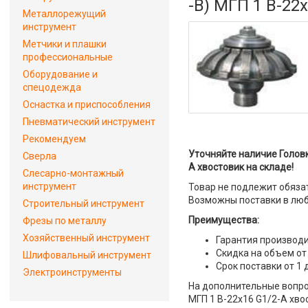
-В) МГП 1 В-22
Металлорежущий
инструмент
Метчики и плашки
профессиональные
Оборудование и
спецодежда
Оснастка и приспособления
Пневматический инструмент
Рекомендуем
Уточняйте наличие Голов
Сверла
A хвостовик на складе!
Слесарно-монтажный
инструмент
Товар не подлежит обяза
Возможны поставки в люб
Строительный инструмент
Преимущества:
Фрезы по металлу
Хозяйственный инструмент
Гарантия производи
Скидка на объем от
Шлифовальный инструмент
Срок поставки от 1 
Электроинструменты
На дополнительные вопро
МГП 1 В-22х16 G1/2-A хво