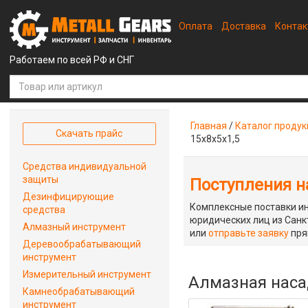
Оплата
Доставка
Конта
Работаем по всей РФ и СНГ
Главная
/
Каталог проду
Скачать прайс
15х8х5х1,5
Средства индивидуальной
защиты
Поступления на
Дезинфицирующие
Комплексные поставки ин
средства
юридических лиц из Санкт
Алмазный инструмент
или
отправьте заявку
пря
Деревообрабатывающий
инструмент
Измерительный инструмент
Алмазная наса
Камнеобрабатывающий
инструмент