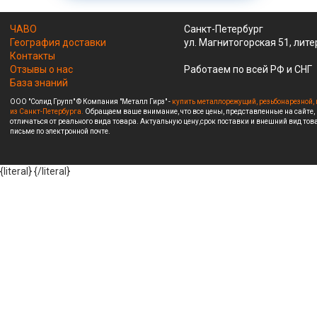
ЧАВО
Санкт-Петербург
География доставки
ул. Магнитогорская 51, лите
Контакты
Отзывы о нас
Работаем по всей РФ и СНГ
База знаний
ООО "Солид Групп" © Компания "Металл Гирз" -
купить металлорежущий, резьбонарезной, 
из Санкт-Петербурга.
Обращаем ваше внимание, что все цены, представленные на сайте,
отличаться от реального вида товара. Актуальную цену,срок поставки и внешний вид това
письме по электронной почте.
{literal}
{/literal}