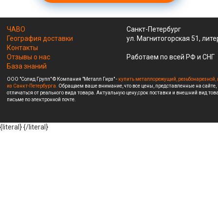
ЧАВО
Санкт-Петербург
География доставки
ул. Магнитогорская 51, лите
Контакты
Отзывы о нас
Работаем по всей РФ и СНГ
База знаний
ООО "Солид Групп" © Компания "Металл Гирз" -
купить металлорежущий, резьбонарезной, 
из Санкт-Петербурга.
Обращаем ваше внимание, что все цены, представленные на сайте,
отличаться от реального вида товара. Актуальную цену,срок поставки и внешний вид това
письме по электронной почте.
{literal}
{/literal}