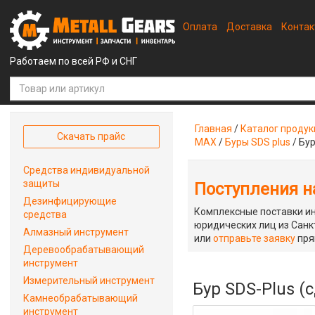
Оплата
Доставка
Конта
Работаем по всей РФ и СНГ
Главная
/
Каталог проду
Скачать прайс
MAX
/
Буры SDS plus
/
Бур
Средства индивидуальной
защиты
Поступления на
Дезинфицирующие
Комплексные поставки ин
средства
юридических лиц из Санкт
Алмазный инструмент
или
отправьте заявку
пря
Деревообрабатывающий
инструмент
Измерительный инструмент
Бур SDS-Plus (
Камнеобрабатывающий
инструмент