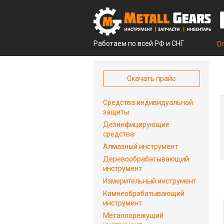
Работаем по всей РФ и СНГ
О
Скачать прайс
Средства индивидуальной
защиты
Дезинфицирующие
средства
Алмазный инструмент
Деревообрабатывающий
инструмент
Измерительный инструмент
Камнеобрабатывающий
инструмент
Металлорежущий