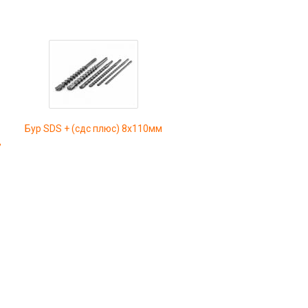
Бур SDS + (сдс плюс) 8х110мм
,