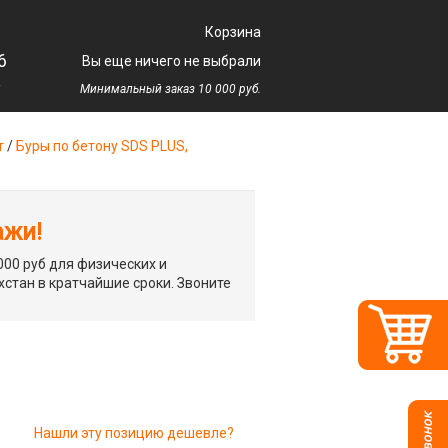
Корзина
6
Вы еще ничего не выбрали
у
Минимальный заказ 10 000 руб.
т
/
Буры по бетону SDS PLUS,
ажи!
00 руб для физических и
хстан в кратчайшие сроки. Звоните
Нашли эту позицию дешевле?