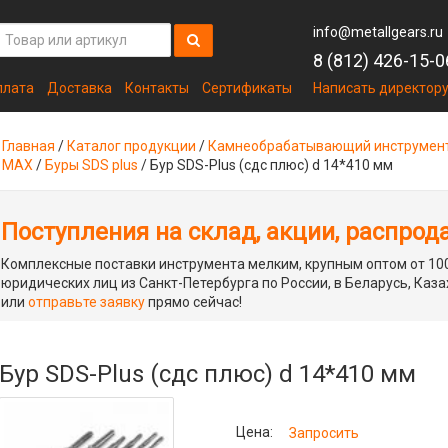
info@metallgears.ru
8 (812) 426-15-0
плата
Доставка
Контакты
Сертификаты
Написать директор
Главная
/
Каталог продукции
/
Камнеобрабатывающий инструмен
MAX
/
Буры SDS plus
/
Бур SDS-Plus (сдс плюс) d 14*410 мм
Поступления на склад, акции, распрод
Комплексные поставки инструмента мелким, крупным оптом от 100
юридических лиц из Санкт-Петербурга по России, в Беларусь, Каза
или
отправьте заявку
прямо сейчас!
Бур SDS-Plus (сдс плюс) d 14*410 мм
Цена:
Запросить