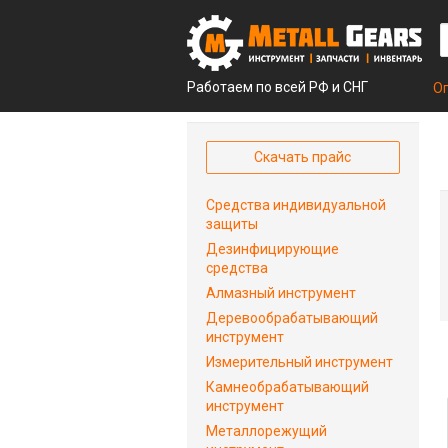
Работаем по всей РФ и СНГ
О
Скачать прайс
Средства индивидуальной
защиты
Дезинфицирующие
средства
Алмазный инструмент
Деревообрабатывающий
инструмент
Измерительный инструмент
Камнеобрабатывающий
инструмент
Металлорежущий