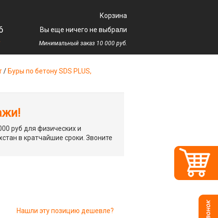
Корзина
6
Вы еще ничего не выбрали
у
Минимальный заказ 10 000 руб.
т
/
Буры по бетону SDS PLUS,
ажи!
00 руб для физических и
хстан в кратчайшие сроки. Звоните
Нашли эту позицию дешевле?