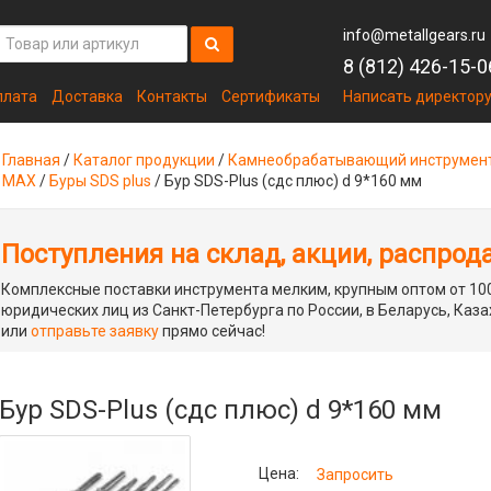
info@metallgears.ru
8 (812) 426-15-0
плата
Доставка
Контакты
Сертификаты
Написать директор
Главная
/
Каталог продукции
/
Камнеобрабатывающий инструмен
MAX
/
Буры SDS plus
/
Бур SDS-Plus (сдс плюс) d 9*160 мм
Поступления на склад, акции, распрод
Комплексные поставки инструмента мелким, крупным оптом от 100
юридических лиц из Санкт-Петербурга по России, в Беларусь, Каза
или
отправьте заявку
прямо сейчас!
Бур SDS-Plus (сдс плюс) d 9*160 мм
Цена:
Запросить