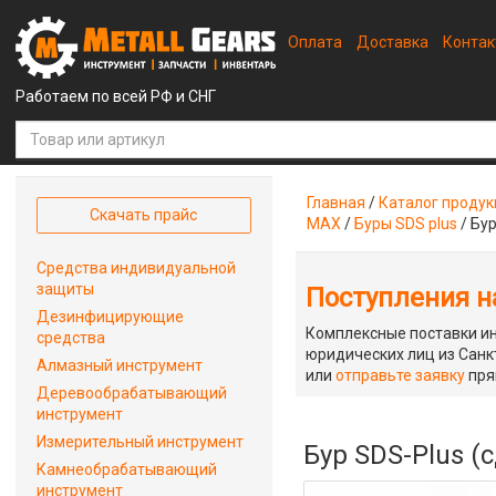
Оплата
Доставка
Конта
Работаем по всей РФ и СНГ
Главная
/
Каталог проду
Скачать прайс
MAX
/
Буры SDS plus
/
Бур
Средства индивидуальной
защиты
Поступления на
Дезинфицирующие
Комплексные поставки ин
средства
юридических лиц из Санкт
Алмазный инструмент
или
отправьте заявку
пря
Деревообрабатывающий
инструмент
Измерительный инструмент
Бур SDS-Plus (
Камнеобрабатывающий
инструмент