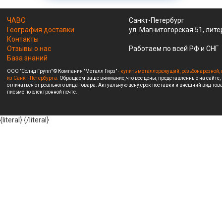
ЧАВО
Санкт-Петербург
География доставки
ул. Магнитогорская 51, лите
Контакты
Отзывы о нас
Работаем по всей РФ и СНГ
База знаний
ООО "Солид Групп" © Компания "Металл Гирз" -
купить металлорежущий, резьбонарезной, 
из Санкт-Петербурга.
Обращаем ваше внимание, что все цены, представленные на сайте,
отличаться от реального вида товара. Актуальную цену,срок поставки и внешний вид това
письме по электронной почте.
{literal}
{/literal}