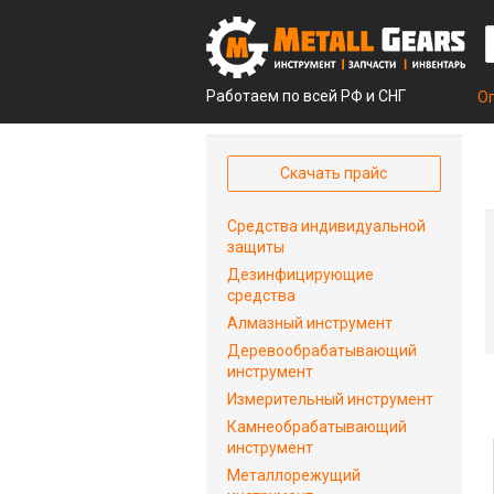
Работаем по всей РФ и СНГ
О
Скачать прайс
Средства индивидуальной
защиты
Дезинфицирующие
средства
Алмазный инструмент
Деревообрабатывающий
инструмент
Измерительный инструмент
Камнеобрабатывающий
инструмент
Металлорежущий