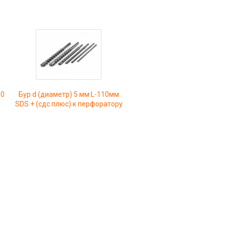
00
Бур d (диаметр) 5 мм L-110мм
SDS + (сдс плюс) к перфоратору