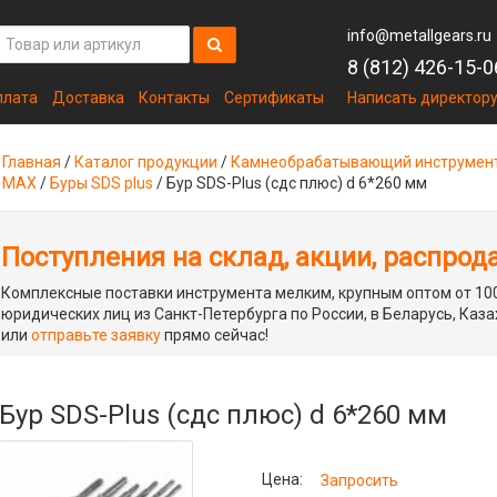
info@metallgears.ru
8 (812) 426-15-0
плата
Доставка
Контакты
Сертификаты
Написать директор
Главная
/
Каталог продукции
/
Камнеобрабатывающий инструмен
MAX
/
Буры SDS plus
/
Бур SDS-Plus (сдс плюс) d 6*260 мм
Поступления на склад, акции, распрод
Комплексные поставки инструмента мелким, крупным оптом от 100
юридических лиц из Санкт-Петербурга по России, в Беларусь, Каза
или
отправьте заявку
прямо сейчас!
Бур SDS-Plus (сдс плюс) d 6*260 мм
Цена:
Запросить