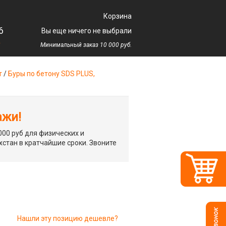
Корзина
6
Вы еще ничего не выбрали
у
Минимальный заказ 10 000 руб.
т
/
Буры по бетону SDS PLUS,
ажи!
00 руб для физических и
хстан в кратчайшие сроки. Звоните
Нашли эту позицию дешевле?