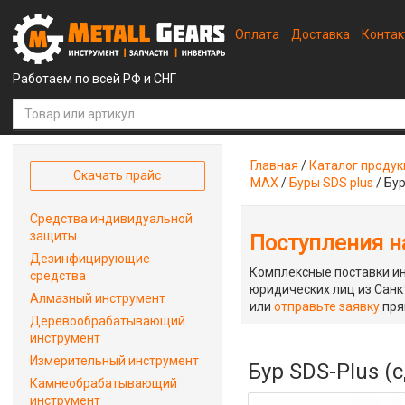
Оплата
Доставка
Конта
Работаем по всей РФ и СНГ
Главная
/
Каталог проду
Скачать прайс
MAX
/
Буры SDS plus
/
Бур
Средства индивидуальной
защиты
Поступления на
Дезинфицирующие
Комплексные поставки ин
средства
юридических лиц из Санкт
Алмазный инструмент
или
отправьте заявку
пря
Деревообрабатывающий
инструмент
Измерительный инструмент
Бур SDS-Plus (
Камнеобрабатывающий
инструмент