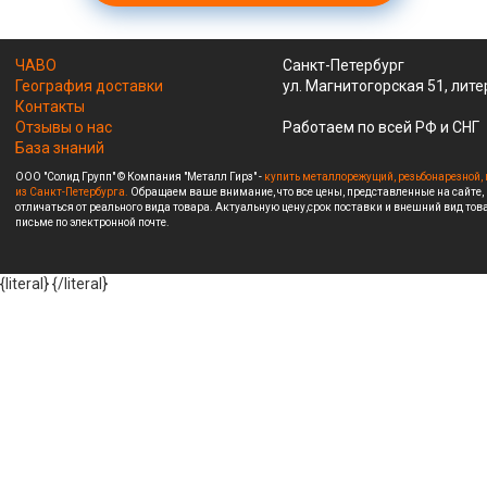
ЧАВО
Санкт-Петербург
География доставки
ул. Магнитогорская 51, лите
Контакты
Отзывы о нас
Работаем по всей РФ и СНГ
База знаний
ООО "Солид Групп" © Компания "Металл Гирз" -
купить металлорежущий, резьбонарезной, 
из Санкт-Петербурга.
Обращаем ваше внимание, что все цены, представленные на сайте,
отличаться от реального вида товара. Актуальную цену,срок поставки и внешний вид това
письме по электронной почте.
{literal}
{/literal}