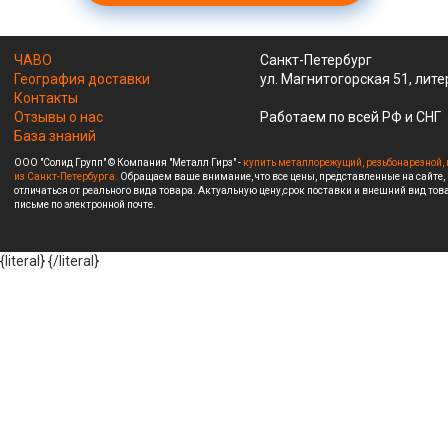
ЧАВО
Санкт-Петербург
География доставки
ул. Магнитогорская 51, лите
Контакты
Отзывы о нас
Работаем по всей РФ и СНГ
База знаний
ООО "Солид Групп" © Компания "Металл Гирз" -
купить металлорежущий, резьбонарезной, 
из Санкт-Петербурга.
Обращаем ваше внимание, что все цены, представленные на сайте,
отличаться от реального вида товара. Актуальную цену,срок поставки и внешний вид това
письме по электронной почте.
{literal}
{/literal}