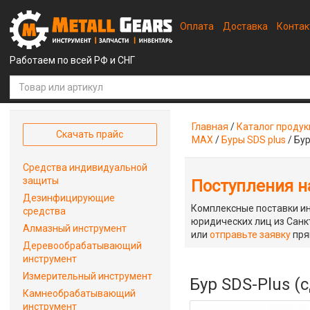
Оплата
Доставка
Конта
Работаем по всей РФ и СНГ
Главная
/
Каталог проду
Скачать прайс
MAX
/
Буры SDS plus
/
Бур
Средства индивидуальной
защиты
Поступления на
Дезинфицирующие
Комплексные поставки ин
средства
юридических лиц из Санкт
Алмазный инструмент
или
отправьте заявку
пря
Деревообрабатывающий
инструмент
Измерительный инструмент
Бур SDS-Plus (
Камнеобрабатывающий
инструмент