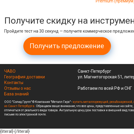
Premium (премиум
Получите скидку на инструме
Пройдите тест на 30 секунд — получите коммерческое предложе
Получить предложение
ЧАВО
Санкт-Петербург
География доставки
ул. Магнитогорская 51, лите
Контакты
Отзывы о нас
Работаем по всей РФ и СНГ
База знаний
ООО "Солид Групп" © Компания "Металл Гирз" -
купить металлорежущий, резьбонарезной, 
из Санкт-Петербурга.
Обращаем ваше внимание, что все цены, представленные на сайте,
отличаться от реального вида товара. Актуальную цену,срок поставки и внешний вид това
письме по электронной почте.
{literal}
{/literal}