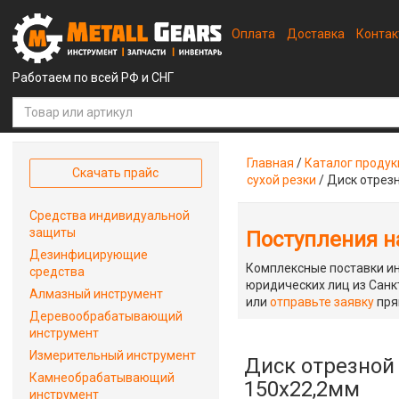
Оплата
Доставка
Конта
Работаем по всей РФ и СНГ
Главная
/
Каталог проду
Скачать прайс
сухой резки
/
Диск отрез
Средства индивидуальной
защиты
Поступления на
Дезинфицирующие
Комплексные поставки ин
средства
юридических лиц из Санкт
Алмазный инструмент
или
отправьте заявку
пря
Деревообрабатывающий
инструмент
Измерительный инструмент
Диск отрезной
Камнеобрабатывающий
150х22,2мм
инструмент