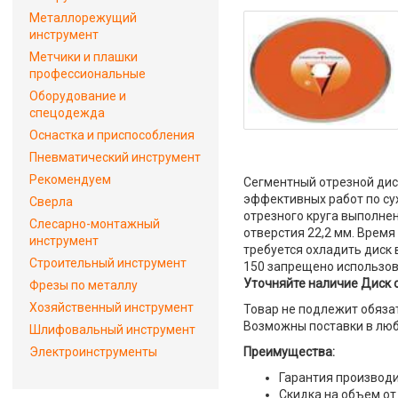
Металлорежущий
инструмент
Метчики и плашки
профессиональные
Оборудование и
спецодежда
Оснастка и приспособления
Пневматический инструмент
Рекомендуем
Сегментный отрезной ди
эффективных работ по сух
Сверла
отрезного круга выполнен
Слесарно-монтажный
отверстия 22,2 мм. Время
инструмент
требуется охладить диск 
Строительный инструмент
150 запрещено использов
Уточняйте наличие Диск 
Фрезы по металлу
Хозяйственный инструмент
Товар не подлежит обяза
Возможны поставки в люб
Шлифовальный инструмент
Электроинструменты
Преимущества:
Гарантия производи
Скидка на объем от