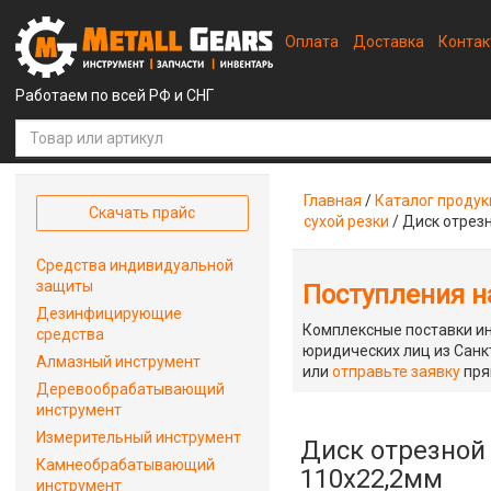
Оплата
Доставка
Конта
Работаем по всей РФ и СНГ
Главная
/
Каталог проду
Скачать прайс
сухой резки
/
Диск отрез
Средства индивидуальной
защиты
Поступления на
Дезинфицирующие
Комплексные поставки ин
средства
юридических лиц из Санкт
Алмазный инструмент
или
отправьте заявку
пря
Деревообрабатывающий
инструмент
Измерительный инструмент
Диск отрезной
Камнеобрабатывающий
110х22,2мм
инструмент