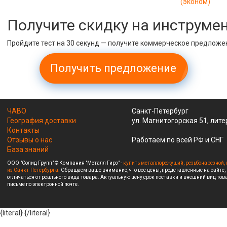
(эконом)
Получите скидку на инструме
Пройдите тест на 30 секунд — получите коммерческое предложе
Получить предложение
ЧАВО
Санкт-Петербург
География доставки
ул. Магнитогорская 51, лите
Контакты
Отзывы о нас
Работаем по всей РФ и СНГ
База знаний
ООО "Солид Групп" © Компания "Металл Гирз" -
купить металлорежущий, резьбонарезной, 
из Санкт-Петербурга.
Обращаем ваше внимание, что все цены, представленные на сайте,
отличаться от реального вида товара. Актуальную цену,срок поставки и внешний вид това
письме по электронной почте.
{literal}
{/literal}