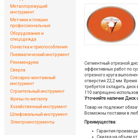
Металлорежущий
инструмент
Метчики и плашки
профессиональные
Оборудование и
спецодежда
Оснастка и приспособления
Пневматический инструмент
Рекомендуем
Сегментный отрезной ди
эффективных работ по сух
Сверла
отрезного круга выполнен
Слесарно-монтажный
отверстия 22,2 мм. Время
инструмент
требуется охладить диск 
Строительный инструмент
110 запрещено использов
Уточняйте наличие Диск 
Фрезы по металлу
Хозяйственный инструмент
Товар не подлежит обяза
Возможны поставки в люб
Шлифовальный инструмент
Электроинструменты
Преимущества:
Гарантия производи
Скидка на объем от