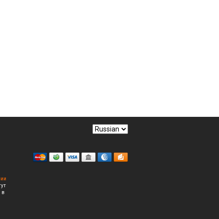
сии
гут
 в