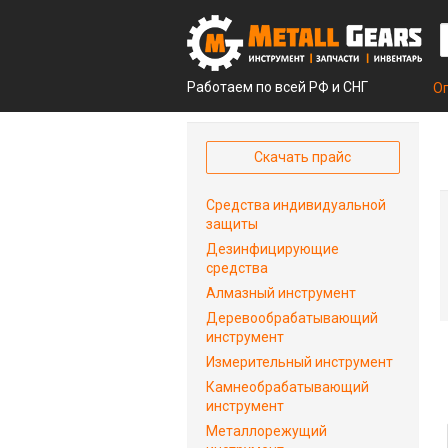
Работаем по всей РФ и СНГ
О
Скачать прайс
Средства индивидуальной
защиты
Дезинфицирующие
средства
Алмазный инструмент
Деревообрабатывающий
инструмент
Измерительный инструмент
Камнеобрабатывающий
инструмент
Металлорежущий