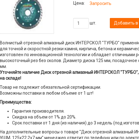
Цена:
Запросить
шт.
Добавить в
Волнистый отрезной алмазный диск ИНТЕРСКОЛ "ТУРБО" применя
для точной и скоростной резки камня, кирпича, бетона и керамиче
изготовлен по инновационной технологии и обладает отличными 
высокоточный рез без сколов. Диаметр диска 125 мм, посадочное 
мм.
Уточняйте наличие Диск отрезной алмазный ИНТЕРСКОЛ "ТУРБО", 
на складе!
Товар не подлежит обязательной сертификации.
Возможны поставки в любом объеме от 1 шт!
Преимущества:
Гарантия производителя.
Скидка на объем от 1% до 20%.
Срок поставки от 1 дня (из наличия) до 3 недель (под изгото
На дополнительные вопросы о товаре "Диск отрезной алмазный И
УШМ, 125х22,2х7 мм" менеджер ответит по телефону или по электро