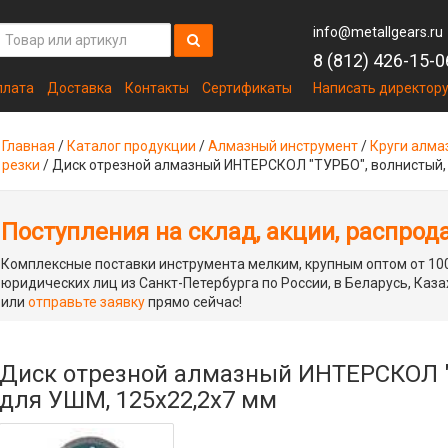
info@metallgears.ru
8 (812) 426-15-0
плата
Доставка
Контакты
Сертификаты
Написать директор
Главная
/
Каталог продукции
/
Алмазный инструмент
/
Круги алма
резки
/
Диск отрезной алмазный ИНТЕРСКОЛ "ТУРБО", волнистый,
Поступления на склад, акции, распрод
Комплексные поставки инструмента мелким, крупным оптом от 100
юридических лиц из Санкт-Петербурга по России, в Беларусь, Каза
или
отправьте заявку
прямо сейчас!
Диск отрезной алмазный ИНТЕРСКОЛ "
для УШМ, 125х22,2х7 мм