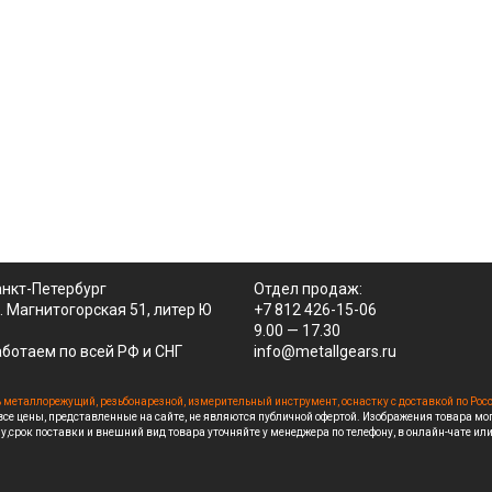
нкт-Петербург
Отдел продаж:
. Магнитогорская 51, литер Ю
+7 812 426-15-06
9.00 — 17.30
ботаем по всей РФ и СНГ
info@metallgears.ru
 металлорежущий, резьбонарезной, измерительный инструмент, оснастку с доставкой по Рос
се цены, представленные на сайте, не являются публичной офертой. Изображения товара мо
у,срок поставки и внешний вид товара уточняйте у менеджера по телефону, в онлайн-чате или