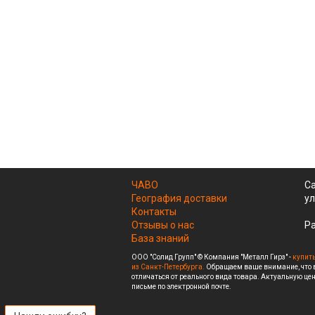
ЧАВО
Са
География доставки
ул
Контакты
Отзывы о нас
Ра
База знаний
ООО "Солид Групп" © Компания "Металл Гирз" -
купить
из Санкт-Петербурга.
Обращаем ваше внимание, что в
отличаться от реального вида товара. Актуальную цен
письме по электронной почте.