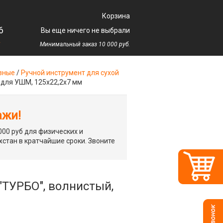
Корзина
6
Вы еще ничего не выбрали
у
Минимальный заказ 10 000 руб.
зные
/
Ручной инструмент для сухой
 для УШМ, 125х22,2х7 мм
ажи!
00 руб для физических и
хстан в кратчайшие сроки. Звоните
ТУРБО", волнистый,