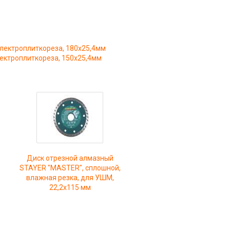
лектроплиткореза, 180х25,4мм
ектроплиткореза, 150х25,4мм
Диск отрезной алмазный
STAYER "MASTER", сплошной,
влажная резка, для УШМ,
22,2х115 мм