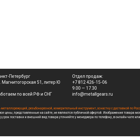
нкт-Петербург
Отдел продаж:
. Магнитогорская 51, литер Ю
+7 812 426-15-06
9.00 — 17.30
ботаем по всей РФ и СНГ
info@metallgears.ru
 металлорежущий, резьбонарезной, измерительный инструмент, оснастку с доставкой по Рос
се цены, представленные на сайте, не являются публичной офертой. Изображения товара мо
у,срок поставки и внешний вид товара уточняйте у менеджера по телефону, в онлайн-чате или