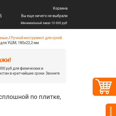
Корзина
6
Вы еще ничего не выбрали
у
Минимальный заказ 10 000 руб.
зные
/
Ручной инструмент для сухой
 для УШМ, 180х22,2 мм
ажи!
00 руб для физических и
хстан в кратчайшие сроки. Звоните
плошной по плитке,