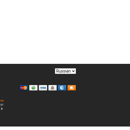
сии
гут
 в