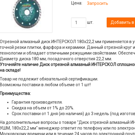
Цена:
Запросить
шт.
Добавить в
Отрезной алмазный диск ИНТЕРСКОЛ 180х22,2 мм применяется в
точной резки плитки, фарфора и керамики. Данный отрезной круг
технологии и обладает отличными режущими свойствами. Обеспеч
Диаметр диска 180 мм, посадочного отверстия 22,2 мм.
Уточняйте наличие Диск отрезной алмазный ИНТЕРСКОЛ сплошной 
на складе!
Товар не подлежит обязательной сертификации.
Возможны поставки в любом объеме от 1 шт!
Преимущества:
Гарантия производителя.
Скидка на объем от 1% до 20%.
Срок поставки от 1 дня (из наличия) до 3 недель (под изгото
На дополнительные вопросы о товаре "Диск отрезной алмазный И
УШМ, 180х22,2 мм" менеджер ответит по телефону или по электронн
Московскому времени или в течение 24 часов по электронной почт