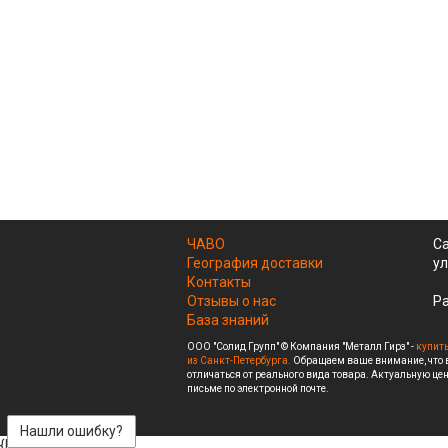
ЧАВО
Са
География доставки
ул
Контакты
Отзывы о нас
Ра
База знаний
ООО "Солид Групп" © Компания "Металл Гирз" -
купить
из Санкт-Петербурга.
Обращаем ваше внимание, что в
отличаться от реального вида товара. Актуальную цен
письме по электронной почте.
Нашли ошибку?
{literal}
{/literal}