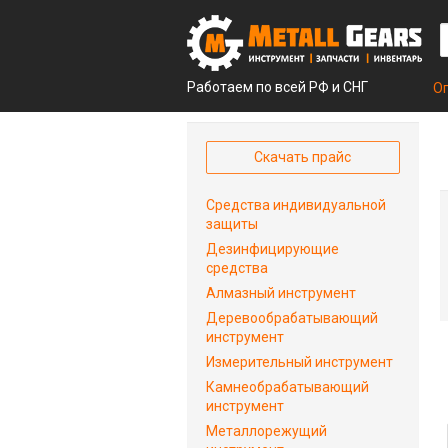
Работаем по всей РФ и СНГ
О
Скачать прайс
Средства индивидуальной
защиты
Дезинфицирующие
средства
Алмазный инструмент
Деревообрабатывающий
инструмент
Измерительный инструмент
Камнеобрабатывающий
инструмент
Металлорежущий