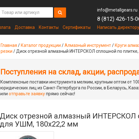
info@metallgears.ru
8 (812) 426-15-0
плата
Доставка
Контакты
Сертификаты
Написать директор
Главная
/
Каталог продукции
/
Алмазный инструмент
/
Круги алма
резки
/
Диск отрезной алмазный ИНТЕРСКОЛ сплошной по плитке,
Поступления на склад, акции, распрод
Комплексные поставки инструмента мелким, крупным оптом от 100
юридических лиц из Санкт-Петербурга по России, в Беларусь, Каза
или
отправьте заявку
прямо сейчас!
Диск отрезной алмазный ИНТЕРСКОЛ с
для УШМ, 180х22,2 мм