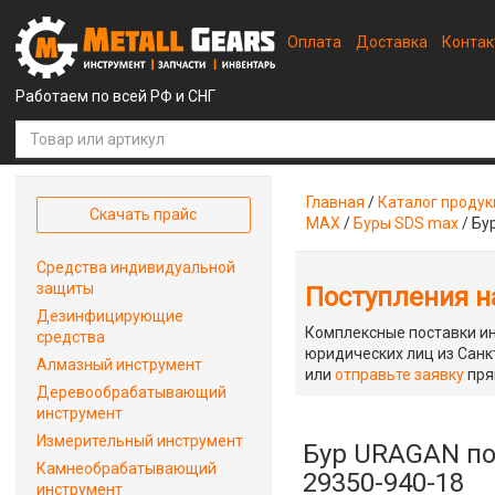
Оплата
Доставка
Конта
Работаем по всей РФ и СНГ
Главная
/
Каталог проду
Скачать прайс
MAX
/
Буры SDS max
/
Бу
Средства индивидуальной
защиты
Поступления на
Дезинфицирующие
Комплексные поставки ин
средства
юридических лиц из Санкт
Алмазный инструмент
или
отправьте заявку
пря
Деревообрабатывающий
инструмент
Измерительный инструмент
Бур URAGAN по 
Камнеобрабатывающий
29350-940-18
инструмент