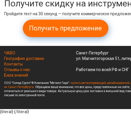
Получите скидку на инструме
Пройдите тест на 30 секунд — получите коммерческое предложе
Получить предложение
ЧАВО
Санкт-Петербург
География доставки
ул. Магнитогорская 51, лите
Контакты
Отзывы о нас
Работаем по всей РФ и СНГ
База знаний
ООО "Солид Групп" © Компания "Металл Гирз" -
купить металлорежущий, резьбонарезной, 
из Санкт-Петербурга.
Обращаем ваше внимание, что все цены, представленные на сайте,
отличаться от реального вида товара. Актуальную цену,срок поставки и внешний вид това
письме по электронной почте.
{literal}
{/literal}