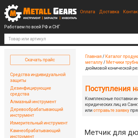
Оплата
Доставка
Конта
Работаем по всей РФ и СНГ
Главная
/
Каталог проду
Скачать прайс
металлу
/
Метчики трубны
дюймовой конической ре
Средства индивидуальной
защиты
Поступления на
Дезинфицирующие
средства
Комплексные поставки ин
Алмазный инструмент
юридических лиц из Санкт
Деревообрабатывающий
или
отправьте заявку
пря
инструмент
Измерительный инструмент
Камнеобрабатывающий
Метчик для дю
инструмент