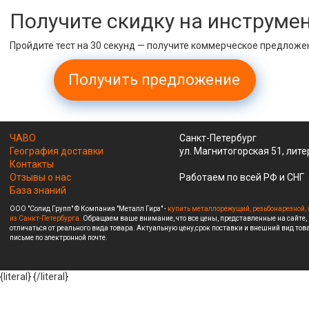
Получите скидку на инструме
Пройдите тест на 30 секунд — получите коммерческое предложе
Получить предложение
ЧАВО
Санкт-Петербург
География доставки
ул. Магнитогорская 51, лите
Контакты
Отзывы о нас
Работаем по всей РФ и СНГ
База знаний
ООО "Солид Групп" © Компания "Металл Гирз" -
купить металлорежущий, резьбонарезной, 
из Санкт-Петербурга.
Обращаем ваше внимание, что все цены, представленные на сайте,
отличаться от реального вида товара. Актуальную цену,срок поставки и внешний вид това
письме по электронной почте.
{literal}
{/literal}