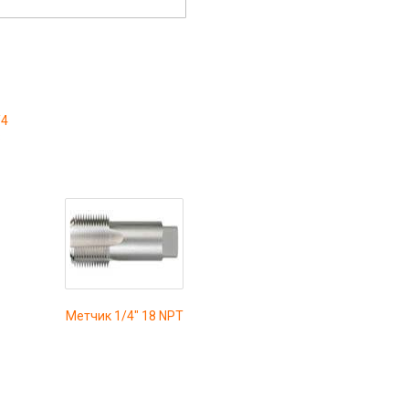
/4
8
Метчик 1/4" 18 NPT