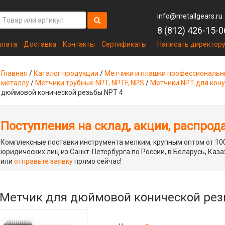
info@metallgears.ru
8 (812) 426-15-0
плата
Доставка
Контакты
Сертификаты
Написать директор
Главная
/
Каталог продукции
/
Метчики и плашки профессиональ
металлу
/
Метчики трубные NPT, NPTF, NPS
/
Метчики NPT для кон
дюймовой конической резьбы NPT 4
Поступления на склад, акции, распрод
Комплексные поставки инструмента мелким, крупным оптом от 100
юридических лиц из Санкт-Петербурга по России, в Беларусь, Каза
или
отправьте заявку
прямо сейчас!
Метчик для дюймовой конической рез