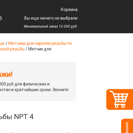
Корзина
6
Вы еще ничего не выбрали
у
Минимальный заказ 10 000 руб.
ные
/
Метчики для нарезки резьбы по
усной резьбы
/
Метчик для
ажи!
00 руб для физических и
хстан в кратчайшие сроки. Звоните
ьбы NPT 4