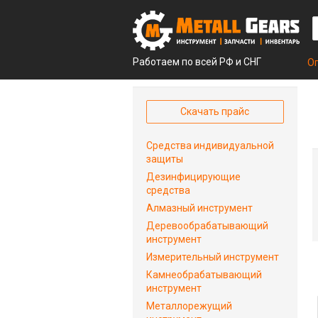
Работаем по всей РФ и СНГ
О
Скачать прайс
Средства индивидуальной
защиты
Дезинфицирующие
средства
Алмазный инструмент
Деревообрабатывающий
инструмент
Измерительный инструмент
Камнеобрабатывающий
инструмент
Металлорежущий