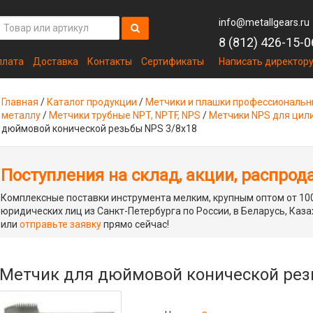
info@metallgears.ru
8 (812) 426-15-0
плата
Доставка
Контакты
Сертификаты
Написать директор
Главная
/
Каталог продукции
/
Метчики и плашки профессиональ
металлу
/
Метчики трубные NPT, NPTF, NPS
/
Метчики NPS для цил
дюймовой конической резьбы NPS 3/8x18
Поступления на склад, акции, распрод
Комплексные поставки инструмента мелким, крупным оптом от 100
юридических лиц из Санкт-Петербурга по России, в Беларусь, Каза
или
отправьте заявку
прямо сейчас!
Метчик для дюймовой конической рез