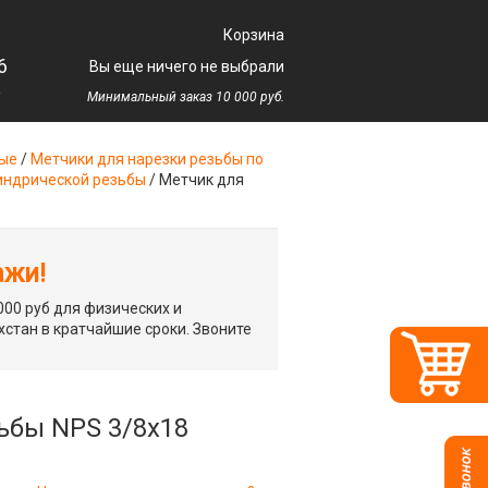
Корзина
6
Вы еще ничего не выбрали
у
Минимальный заказ 10 000 руб.
ные
/
Метчики для нарезки резьбы по
индрической резьбы
/
Метчик для
ажи!
00 руб для физических и
хстан в кратчайшие сроки. Звоните
ьбы NPS 3/8x18