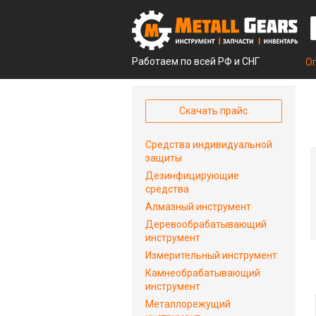
Работаем по всей РФ и СНГ
О
Скачать прайс
Средства индивидуальной
защиты
Дезинфицирующие
средства
Алмазный инструмент
Деревообрабатывающий
инструмент
Измерительный инструмент
Камнеобрабатывающий
инструмент
Металлорежущий