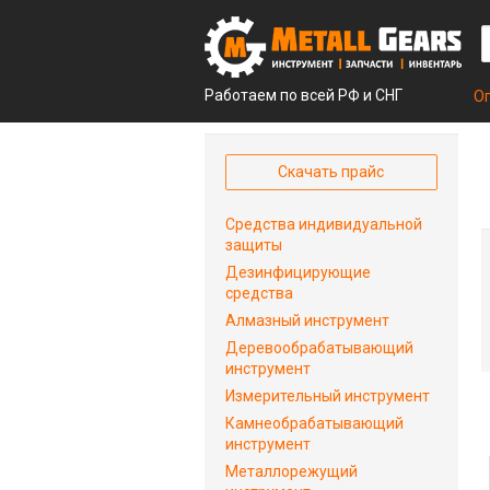
Работаем по всей РФ и СНГ
О
Скачать прайс
Средства индивидуальной
защиты
Дезинфицирующие
средства
Алмазный инструмент
Деревообрабатывающий
инструмент
Измерительный инструмент
Камнеобрабатывающий
инструмент
Металлорежущий