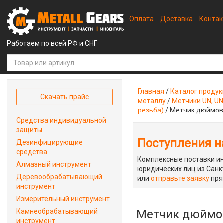
Оплата
Доставка
Конта
Работаем по всей РФ и СНГ
Главная
/
Каталог проду
Скачать прайс
металлу
/
Метчики UN, UN
резьба)
/
Метчик дюймовы
Средства индивидуальной
защиты
Поступления на
Дезинфицирующие
средства
Комплексные поставки ин
Алмазный инструмент
юридических лиц из Санкт
Деревообрабатывающий
или
отправьте заявку
пря
инструмент
Измерительный инструмент
Камнеобрабатывающий
Метчик дюймов
инструмент