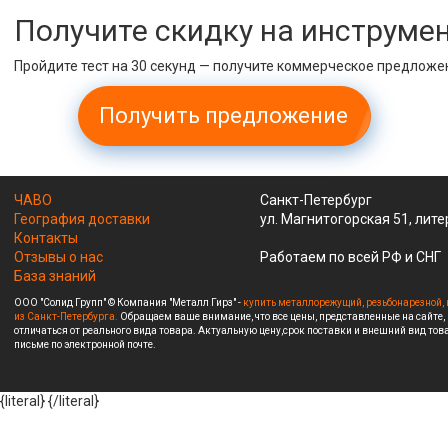
Получите скидку на инструме
Пройдите тест на 30 секунд — получите коммерческое предложе
Получить предложение
ЧАВО
Санкт-Петербург
География доставки
ул. Магнитогорская 51, лите
Контакты
Отзывы о нас
Работаем по всей РФ и СНГ
База знаний
ООО "Солид Групп" © Компания "Металл Гирз" -
купить металлорежущий, резьбонарезной, 
из Санкт-Петербурга.
Обращаем ваше внимание, что все цены, представленные на сайте,
отличаться от реального вида товара. Актуальную цену,срок поставки и внешний вид това
письме по электронной почте.
{literal}
{/literal}